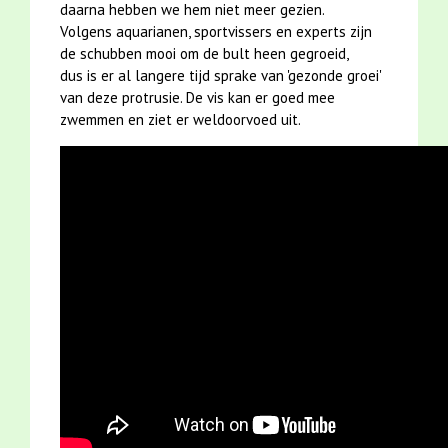
daarna hebben we hem niet meer gezien.
reflecteren op mijn
Lees meer ...
Volgens aquarianen, sportvissers en experts zijn
professionaliteit en ze dus
de schubben mooi om de bult heen gegroeid,
(feitelijk) correct moeten zijn:
dus is er al langere tijd sprake van 'gezonde groei'
Zorg ervoor dat je de artikelen
van deze protrusie. De vis kan er goed mee
op de pagina
in de media
hebt
zwemmen en ziet er weldoorvoed uit.
gelezen, oftewel zorg ervoor
dat je gedegen research hebt
gedaan naar wát je me precies
wil vragen.
Kies een leuk onderwerp uit
over mijn werk in en om de
grachten, waarover je je
publiek wil informeren en
waarover nog niet eerder is
gepubliceerd - ik heb veel
(nieuwe) projecten lopen en
weinig tijd.
Ik wil de feitelijke
onjuistheden in de
draft
kunnen
aanpassen - dat kan ik in