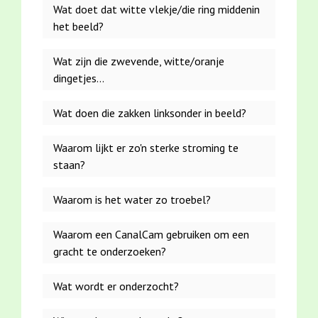
Wat doet dat witte vlekje/die ring middenin
het beeld?
Wat zijn die zwevende, witte/oranje
dingetjes...
Wat doen die zakken linksonder in beeld?
Waarom lijkt er zo'n sterke stroming te
staan?
Dat is condens (vocht) die in de
Waarom is het water zo troebel?
camera gekomen is.
Samen met het zonlicht dat op de
Waarom een CanalCam gebruiken om een
lens valt zorgt het voor een kring.
...die het scherm steeds photobomben,
gracht te onderzoeken?
Het blijkt onmogelijk te zijn om
bedoel je? Dat zijn modderpartikeltjes.
dat vocht eruit te krijgen, dus om
Of als ze uit zichzelf bewegen zijn het
Dat zijn netzakken, gevuld met
Wat wordt er onderzocht?
de zoveel tijd moeten we de
oesterschelpen van de markt.
watervlooien!
camera vervangen.
Omdat we samen met de
Het is net als plankton in zee,