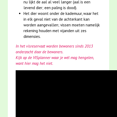
nu lijkt de aal al veel langer (aal is een
levend dier; een paling is dood).
Het dier woont onder de kademuur, waar het
in elk geval niet van de achterkant kan
worden aangevallen; vissen moeten namelijk
rekening houden met vijanden uit zes
dimensies.
In het visreservaat worden bewoners sinds 2013
onderzocht door de bewoners.
Kijk op de VISplanner waar je wél mag hengelen,
want hier mag het niet.