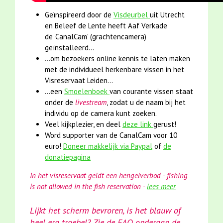
Geïnspireerd door de
Visdeurbel
uit Utrecht
en Beleef de Lente heeft Aaf Verkade
de 'CanalCam' (grachtencamera)
geïnstalleerd...
...om bezoekers online kennis te laten maken
met de individueel herkenbare vissen in het
Visreservaat Leiden...
...een
Smoelenboek
van courante vissen staat
onder de
livestream
, zodat u de naam bij het
individu op de camera kunt zoeken.
Veel kijkplezier, en deel
deze link
gerust!
Word supporter van de CanalCam voor 10
euro!
Doneer makkelijk via Paypal
of
de
donatiepagina
In het visreservaat geldt een hengelverbod - fishing
is not allowed in the fish reservation -
lees meer
Lijkt het scherm bevroren, is het blauw of
heel erg troebel? Zie de FAQ onderaan de