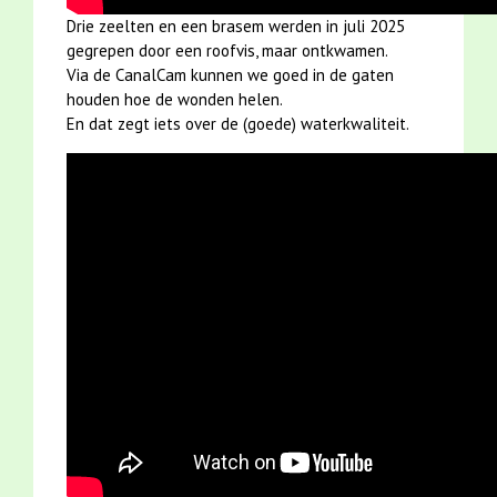
overleg binnen enkele uren
Drie zeelten en een brasem werden in juli 2025
doen.
gegrepen door een roofvis, maar ontkwamen.
Een aparte fotograaf
Via de CanalCam kunnen we goed in de gaten
meesturen is niet nodig, ik zal
houden hoe de wonden helen.
in overleg zelf een geschikte
En dat zegt iets over de (goede) waterkwaliteit.
foto aanleveren.
Ik wil de drukproef graag nog
zien vóórdat het artikel ter
perse gaat, i.v.m. rectificering
van foute bijschriften (door de
eindredactie). Dit zal ons
beiden meer
geloofwaardigheid opleveren.
Lees meer ...