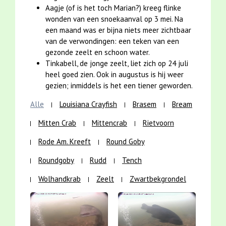
Aagje (of is het toch Marian?) kreeg flinke
wonden van een snoekaanval op 3 mei. Na
een maand was er bijna niets meer zichtbaar
van de verwondingen: een teken van een
gezonde zeelt en schoon water.
Tinkabell, de jonge zeelt, liet zich op 24 juli
heel goed zien. Ook in augustus is hij weer
gezien; inmiddels is het een tiener geworden.
Alle
Louisiana Crayfish
Brasem
Bream
Mitten Crab
Mittencrab
Rietvoorn
Rode Am. Kreeft
Round Goby
Roundgoby
Rudd
Tench
Wolhandkrab
Zeelt
Zwartbekgrondel
Vergroting
Vergroting