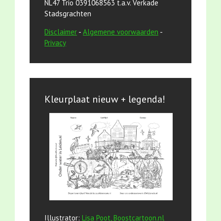
NL47 Trio 0391068563 t.a.v. Verkade
Stadsgrachten
Disclaimer
-
Algemene voorwaarden
-
Privacy
Kleurplaat nieuw + legenda!
Illustrator:
Lisa Poot, Boostcartoon.nl