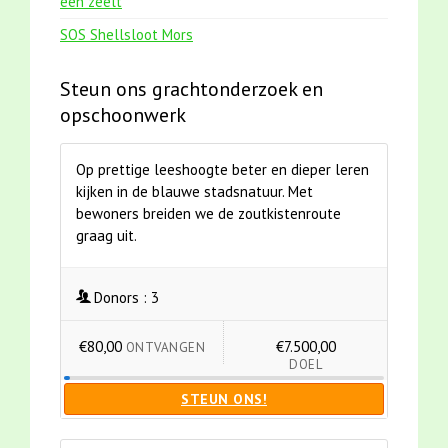
een zeelt
SOS Shellsloot Mors
Steun ons grachtonderzoek en
opschoonwerk
Op prettige leeshoogte beter en dieper leren
kijken in de blauwe stadsnatuur. Met
bewoners breiden we de zoutkistenroute
graag uit.
Donors :
3
€80,00
€7.500,00
ONTVANGEN
DOEL
STEUN ONS!