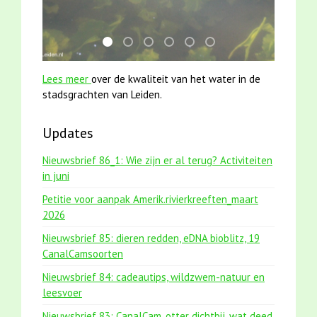
mei2021 watervogelmethode fuut met baars
smoelenboek fifi en karper nieuwsbrief-
jun2021 zaklv 5 snoekje MOOI
jun2021 28 brasem en rietvoorn
mei2021 1 snoekje elly
karper met kattenkli
Lees meer
over de kwaliteit van het water in de
stadsgrachten van Leiden.
Updates
Nieuwsbrief 86_1: Wie zijn er al terug? Activiteiten
in juni
Petitie voor aanpak Amerik.rivierkreeften_maart
2026
Nieuwsbrief 85: dieren redden, eDNA bioblitz, 19
CanalCamsoorten
Nieuwsbrief 84: cadeautips, wildzwem-natuur en
leesvoer
Nieuwsbrief 83: CanalCam, otter dichtbij, wat deed