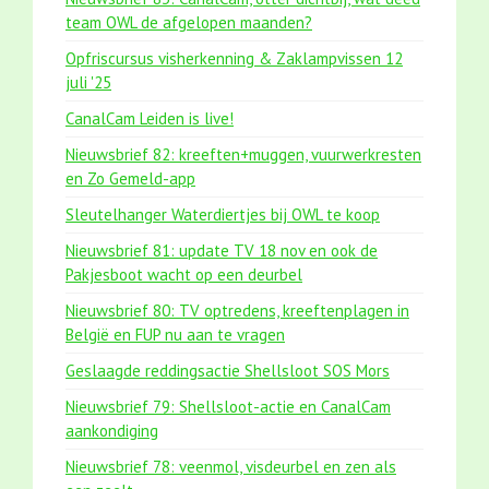
team OWL de afgelopen maanden?
Opfriscursus visherkenning & Zaklampvissen 12
juli '25
CanalCam Leiden is live!
Nieuwsbrief 82: kreeften+muggen, vuurwerkresten
en Zo Gemeld-app
Sleutelhanger Waterdiertjes bij OWL te koop
Nieuwsbrief 81: update TV 18 nov en ook de
Pakjesboot wacht op een deurbel
Nieuwsbrief 80: TV optredens, kreeftenplagen in
België en FUP nu aan te vragen
Geslaagde reddingsactie Shellsloot SOS Mors
Nieuwsbrief 79: Shellsloot-actie en CanalCam
aankondiging
Nieuwsbrief 78: veenmol, visdeurbel en zen als