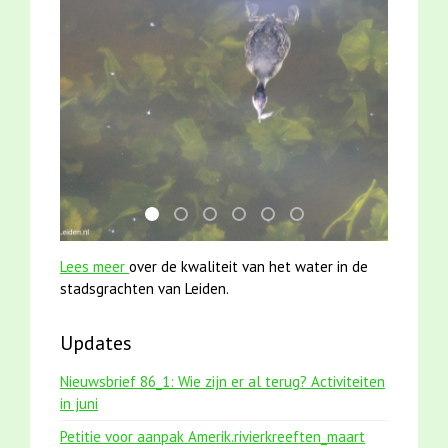
mei2021 watervogelmethode fuut met baars
smoelenboek fifi en karper nieuwsbrief-
jun2021 zaklv 5 snoekje MOOI
karper met kattenklimtouw
mei2021 1 snoekje elly
jun2021 28 brasem en 
Lees meer
over de kwaliteit van het water in de
stadsgrachten van Leiden.
Updates
Nieuwsbrief 86_1: Wie zijn er al terug? Activiteiten
in juni
Petitie voor aanpak Amerik.rivierkreeften_maart