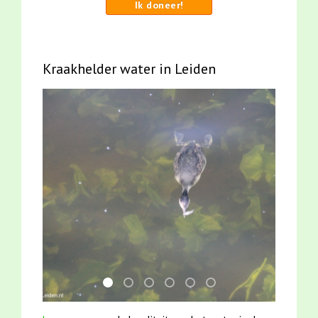
Ik doneer!
Kraakhelder water in Leiden
mei2021 watervogelmethode fuut met baars
jun2021 28 brasem en rietvoorns 4a ver
mei2021 1 snoekje elly
smoelenboek fifi en karper nieu
karper met kattenklimtou
jun2021 zaklv 5 snoek