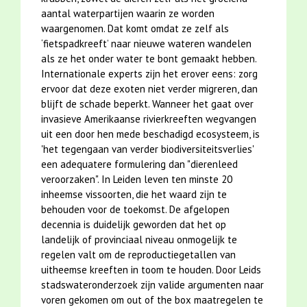
aantal waterpartijen waarin ze worden
waargenomen. Dat komt omdat ze zelf als
‘fietspadkreeft’ naar nieuwe wateren wandelen
als ze het onder water te bont gemaakt hebben.
Internationale experts zijn het erover eens: zorg
ervoor dat deze exoten niet verder migreren, dan
blijft de schade beperkt. Wanneer het gaat over
invasieve Amerikaanse rivierkreeften wegvangen
uit een door hen mede beschadigd ecosysteem, is
'het tegengaan van verder biodiversiteitsverlies'
een adequatere formulering dan "dierenleed
veroorzaken". In Leiden leven ten minste 20
inheemse vissoorten, die het waard zijn te
behouden voor de toekomst. De afgelopen
decennia is duidelijk geworden dat het op
landelijk of provinciaal niveau onmogelijk te
regelen valt om de reproductiegetallen van
uitheemse kreeften in toom te houden. Door Leids
stadswateronderzoek zijn valide argumenten naar
voren gekomen om out of the box maatregelen te