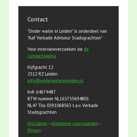
Contact
"Onder water in Leiden" is onderdeel van
"Aaf Verkade Adviseur Stadsgrachten"
Voor interviewverzoeken zie
de
contactpagina
Kijfgracht 12
2312 RZ Leiden
info@onderwaterinleiden.nl
KvK 64674487
BTW nummer NL163735694B01
NL47 Trio 0391068563 t.a.v. Verkade
Stadsgrachten
Disclaimer
-
Algemene voorwaarden
-
Privacy