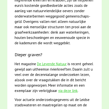
migrerende kreeften en krabben, zijn de miljoenen
euro's kostende goedbedoelde acties zoals de
aanleg van natuurvriendelijke oevers zonder
onderwaterbermen weggegooid gemeenschaps-
geld. Overigens vallen niet alleen natuurlijke
maar ook menselijke structuren ten prooi aan de
graafwerkzaamheden: denk aan waterkeringen,
houten beschoeiingen en eeuwenoude specie in
de kademuren die wordt weggebikt.
Dieper graven?
Het magazine
De Levende Natuur
is recent geheel
gewijd aan uitheemse rivierkreeften. Daarin zult u
veel over de decennialange onderzoeken lezen,
alsook over de vraagstukken die in dit bericht
worden opgeworpen. Meer informatie en een
exemplaar zijn verkrijgbaar
via deze link
.
Voor actuele onderzoeksgegevens uit de Leidse
stadswateren en maatregelen op maat om de