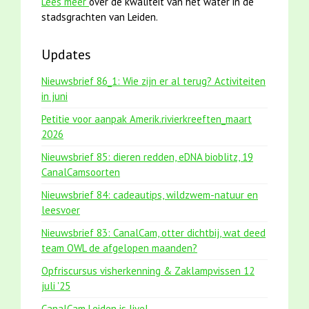
Lees meer
over de kwaliteit van het water in de
stadsgrachten van Leiden.
Updates
Nieuwsbrief 86_1: Wie zijn er al terug? Activiteiten
in juni
Petitie voor aanpak Amerik.rivierkreeften_maart
2026
Nieuwsbrief 85: dieren redden, eDNA bioblitz, 19
CanalCamsoorten
Nieuwsbrief 84: cadeautips, wildzwem-natuur en
leesvoer
Nieuwsbrief 83: CanalCam, otter dichtbij, wat deed
team OWL de afgelopen maanden?
Opfriscursus visherkenning & Zaklampvissen 12
juli '25
CanalCam Leiden is live!