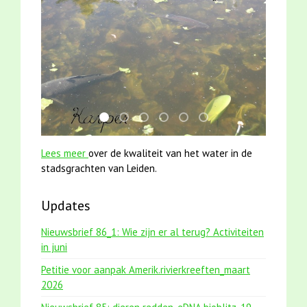
smoelenboek fifi en karper nieuwsbrief-
karper met kattenklimtouw
mei2021 watervogelmethode fuut m
jun2021 28 brasem en rietvoorn
mei2021 1 snoekje elly
jun2021 zaklv 5 snoek
Lees meer
over de kwaliteit van het water in de
stadsgrachten van Leiden.
Updates
Nieuwsbrief 86_1: Wie zijn er al terug? Activiteiten
in juni
Petitie voor aanpak Amerik.rivierkreeften_maart
2026