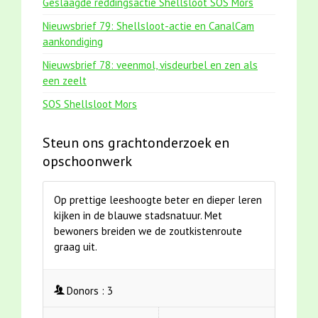
Geslaagde reddingsactie Shellsloot SOS Mors
Nieuwsbrief 79: Shellsloot-actie en CanalCam
aankondiging
Nieuwsbrief 78: veenmol, visdeurbel en zen als
een zeelt
SOS Shellsloot Mors
Steun ons grachtonderzoek en
opschoonwerk
Op prettige leeshoogte beter en dieper leren
kijken in de blauwe stadsnatuur. Met
bewoners breiden we de zoutkistenroute
graag uit.
Donors :
3