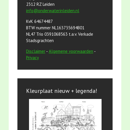
2312 RZ Leiden
info@onderwaterinleiden.nl
KvK 64674487
BTW nummer NL163735694B01
NL47 Trio 0391068563 t.a.v. Verkade
Stadsgrachten
Disclaimer
-
Algemene voorwaarden
-
Privacy
Kleurplaat nieuw + legenda!