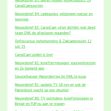
Nieuwsbrief 85: dieren redden, eDNA bioblitz, 19
CanalCamsoorten
Nieuwsbrief 84: cadeautips, wildzwem-natuur en
leesvoer
Nieuwsbrief 83: CanalCam, otter dichtbij, wat deed
team OWL de afgelopen maanden?
Opfriscursus visherkenning & Zaklampvissen 12
juli '25
CanalCam Leiden is live!
Nieuwsbrief 82: kreeften+muggen, vuurwerkresten
en Zo Gemeld-app
Sleutelhanger Waterdiertjes bij OWL te koop
Nieuwsbrief 81: update TV 18 nov en ook de
Pakjesboot wacht op een deurbel
Nieuwsbrief 80: TV optredens, kreeftenplagen in
België en FUP nu aan te vragen