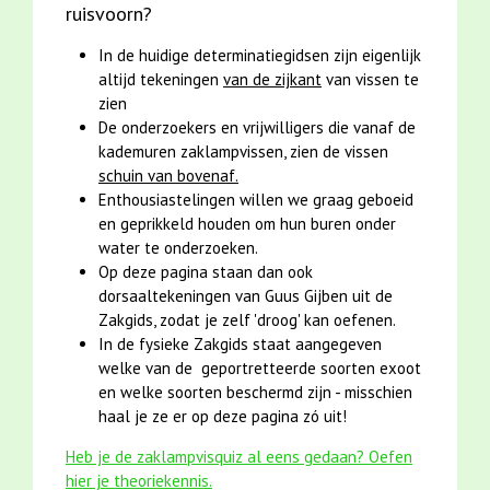
ruisvoorn?
In de huidige determinatiegidsen zijn eigenlijk
altijd tekeningen
van de zijkant
van vissen te
zien
De onderzoekers en vrijwilligers die vanaf de
kademuren zaklampvissen, zien de vissen
schuin van bovenaf.
Enthousiastelingen willen we graag geboeid
en geprikkeld houden om hun buren onder
water te onderzoeken.
Op deze pagina staan dan ook
dorsaaltekeningen van Guus Gijben uit de
Zakgids, zodat je zelf 'droog' kan oefenen.
In de fysieke Zakgids staat aangegeven
welke van de geportretteerde soorten exoot
en welke soorten beschermd zijn - misschien
haal je ze er op deze pagina zó uit!
Heb je de zaklampvisquiz al eens gedaan? Oefen
hier je theoriekennis.