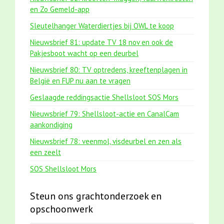
en Zo Gemeld-app
Sleutelhanger Waterdiertjes bij OWL te koop
Nieuwsbrief 81: update TV 18 nov en ook de
Pakjesboot wacht op een deurbel
Nieuwsbrief 80: TV optredens, kreeftenplagen in
België en FUP nu aan te vragen
Geslaagde reddingsactie Shellsloot SOS Mors
Nieuwsbrief 79: Shellsloot-actie en CanalCam
aankondiging
Nieuwsbrief 78: veenmol, visdeurbel en zen als
een zeelt
SOS Shellsloot Mors
Steun ons grachtonderzoek en
opschoonwerk