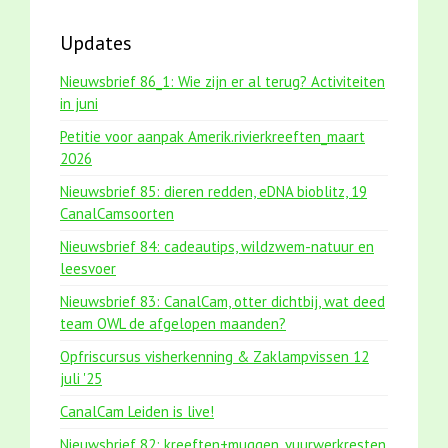
Updates
Nieuwsbrief 86_1: Wie zijn er al terug? Activiteiten
in juni
Petitie voor aanpak Amerik.rivierkreeften_maart
2026
Nieuwsbrief 85: dieren redden, eDNA bioblitz, 19
CanalCamsoorten
Nieuwsbrief 84: cadeautips, wildzwem-natuur en
leesvoer
Nieuwsbrief 83: CanalCam, otter dichtbij, wat deed
team OWL de afgelopen maanden?
Opfriscursus visherkenning & Zaklampvissen 12
juli '25
CanalCam Leiden is live!
Nieuwsbrief 82: kreeften+muggen, vuurwerkresten