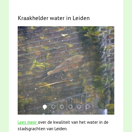
Kraakhelder water in Leiden
karper met kattenklimtouw
jun2021 28 brasem en rietvoorns 4a ver
smoelenboek fifi en karper nieuwsbr
jun2021 zaklv 5 snoekje MOOI
mei2021 1 snoekje elly
mei2021 watervogelme
Lees meer
over de kwaliteit van het water in de
stadsgrachten van Leiden.