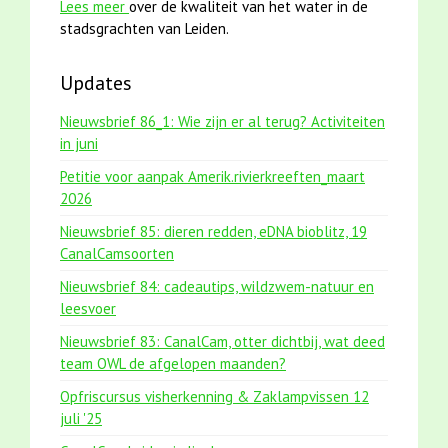
Lees meer
over de kwaliteit van het water in de
stadsgrachten van Leiden.
Updates
Nieuwsbrief 86_1: Wie zijn er al terug? Activiteiten
in juni
Petitie voor aanpak Amerik.rivierkreeften_maart
2026
Nieuwsbrief 85: dieren redden, eDNA bioblitz, 19
CanalCamsoorten
Nieuwsbrief 84: cadeautips, wildzwem-natuur en
leesvoer
Nieuwsbrief 83: CanalCam, otter dichtbij, wat deed
team OWL de afgelopen maanden?
Opfriscursus visherkenning & Zaklampvissen 12
juli '25