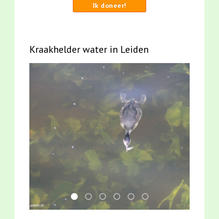
Ik doneer!
Kraakhelder water in Leiden
mei2021 watervogelmethode fuut met baars
jun2021 28 brasem en rietvoorns 4a ver
smoelenboek fifi en karper nieuwsbr
jun2021 zaklv 5 snoekje MOOI
karper met kattenklimtou
mei2021 1 snoekje ell