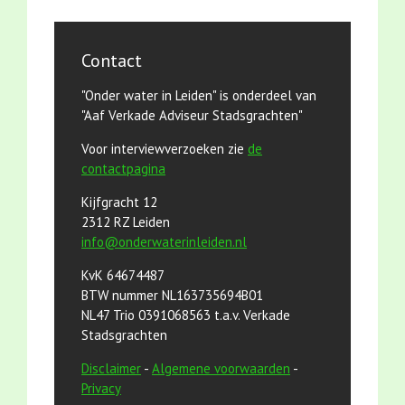
Contact
"Onder water in Leiden" is onderdeel van
"Aaf Verkade Adviseur Stadsgrachten"
Voor interviewverzoeken zie
de
contactpagina
Kijfgracht 12
2312 RZ Leiden
info@onderwaterinleiden.nl
KvK 64674487
BTW nummer NL163735694B01
NL47 Trio 0391068563 t.a.v. Verkade
Stadsgrachten
Disclaimer
-
Algemene voorwaarden
-
Privacy