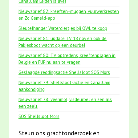
CanalCam Leiden is live!
Nieuwsbrief 82: kreeften+muggen, vuurwerkresten
en Zo Gemeld-app
Sleutelhanger Waterdiertjes bij OWL te koop
Nieuwsbrief 81: update TV 18 nov en ook de
Pakjesboot wacht op een deurbel
Nieuwsbrief 80: TV optredens, kreeftenplagen in
België en FUP nu aan te vragen
Geslaagde reddingsactie Shellsloot SOS Mors
Nieuwsbrief 79: Shellsloot-actie en CanalCam
aankondiging
Nieuwsbrief 78: veenmol, visdeurbel en zen als
een zeelt
SOS Shellsloot Mors
Steun ons grachtonderzoek en