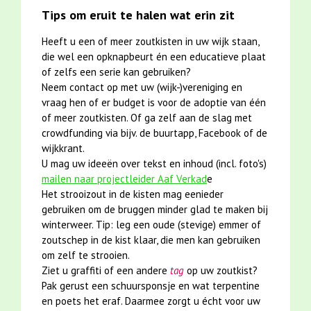
Tips om eruit te halen wat erin zit
Heeft u een of meer zoutkisten in uw wijk staan,
die wel een opknapbeurt én een educatieve plaat
of zelfs een serie kan gebruiken?
Neem contact op met uw (wijk-)vereniging en
vraag hen of er budget is voor de adoptie van één
of meer zoutkisten. Of ga zelf aan de slag met
crowdfunding via bijv. de buurtapp, Facebook of de
wijkkrant.
U mag uw ideeën over tekst en inhoud (incl. foto's)
mailen naar projectleider Aaf Verkad
e
Het strooizout in de kisten mag eenieder
gebruiken om de bruggen minder glad te maken bij
winterweer. Tip: leg een oude (stevige) emmer of
zoutschep in de kist klaar, die men kan gebruiken
om zelf te strooien.
Ziet u graffiti of een andere
tag
op uw zoutkist?
Pak gerust een schuursponsje en wat terpentine
en poets het eraf. Daarmee zorgt u écht voor uw