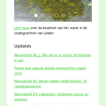
mei2021 1 snoekje elly
karper met kattenklimtouw
jun2021 28 brasem en rietvoorns 4a
smoelenboek fifi en karper nieu
mei2021 watervogelmethod
jun2021 zaklv 5 snoek
Lees meer
over de kwaliteit van het water in de
stadsgrachten van Leiden.
Updates
Nieuwsbrief 86_1: Wie zijn er al terug? Activiteiten
in juni
Petitie voor aanpak Amerik.rivierkreeften_maart
2026
Nieuwsbrief 85: dieren redden, eDNA bioblitz, 19
CanalCamsoorten
Nieuwsbrief 84: cadeautips, wildzwem-natuur en
leesvoer