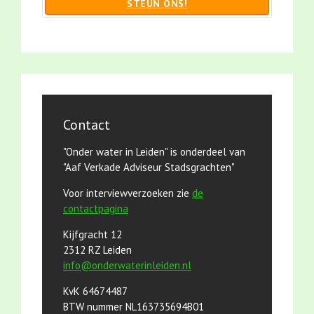
STEUN ONS!
Contact
"Onder water in Leiden" is onderdeel van
"Aaf Verkade Adviseur Stadsgrachten"
Voor interviewverzoeken zie
de
contactpagina
Kijfgracht 12
2312 RZ Leiden
info@onderwaterinleiden.nl
KvK 64674487
BTW nummer NL163735694B01