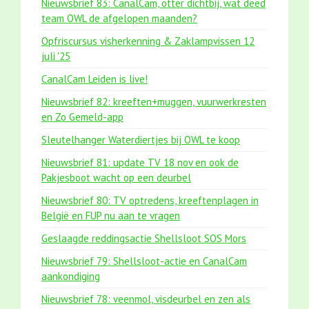
Nieuwsbrief 83: CanalCam, otter dichtbij, wat deed
team OWL de afgelopen maanden?
Opfriscursus visherkenning & Zaklampvissen 12
juli '25
CanalCam Leiden is live!
Nieuwsbrief 82: kreeften+muggen, vuurwerkresten
en Zo Gemeld-app
Sleutelhanger Waterdiertjes bij OWL te koop
Nieuwsbrief 81: update TV 18 nov en ook de
Pakjesboot wacht op een deurbel
Nieuwsbrief 80: TV optredens, kreeftenplagen in
België en FUP nu aan te vragen
Geslaagde reddingsactie Shellsloot SOS Mors
Nieuwsbrief 79: Shellsloot-actie en CanalCam
aankondiging
Nieuwsbrief 78: veenmol, visdeurbel en zen als