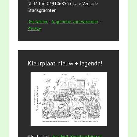
NL47 Trio 0391068563 t.a.v. Verkade
Stadsgrachten
Disclaimer
-
Algemene voorwaarden
-
Privacy
Kleurplaat nieuw + legenda!
Illustrator:
Lisa Poot, Boostcartoon.nl