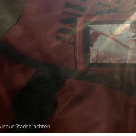
 met baars
etvoorns 4a verscherpt
karper nieuwsbrief-