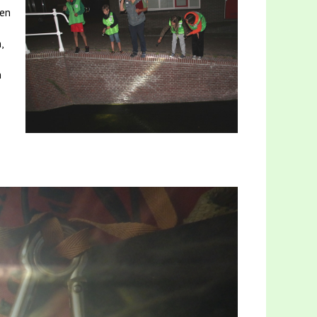
een
,
n