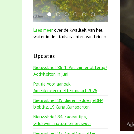
mei2021 1 snoekje elly
jun2021 zaklv 5 snoekje MOOI
mei2021 watervogelmethode fuut
karper met kattenklimtouw
jun2021 28 brasem en ri
smoelenboek fifi en 
Lees meer
over de kwaliteit van het
water in de stadsgrachten van Leiden.
Updates
Nieuwsbrief 86_1: Wie zijn er al terug?
Activiteiten in juni
Petitie voor aanpak
Amerik.rivierkreeften_maart 2026
Nieuwsbrief 85: dieren redden, eDNA
bioblitz, 19 CanalCamsoorten
Nieuwsbrief 84: cadeautips,
wildzwem-natuur en leesvoer
Nieuwsbrief 83: CanalCam, otter