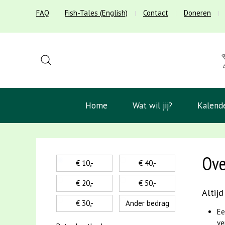
FAQ
Fish-Tales (English)
Contact
Doneren
Home
Wat wil jij?
Kalend
Ove
€ 10,-
€ 40,-
€ 20,-
€ 50,-
Altijd
€ 30,-
Ander bedrag
Ee
ve