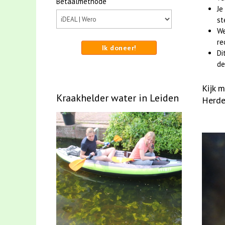
Betaalmethode
Je
st
We
re
Ik doneer!
Di
de
Kijk 
Kraakhelder water in Leiden
Herde