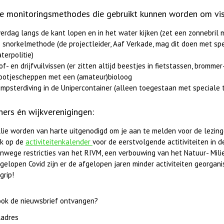
e monitoringsmethodes die gebruikt kunnen worden om visse
erdag langs de kant lopen en in het water kijken (zet een zonnebril me
 snorkelmethode (de projectleider, Aaf Verkade, mag dit doen met s
terpolitie)
of- en drijfvuilvissen (er zitten altijd beestjes in fietstassen, bromm
ootjescheppen met een (amateur)bioloog
mpsterdiving in de Unipercontainer (alleen toegestaan met speciale 
ers én wijkverenigingen:
llie worden van harte uitgenodigd om je aan te melden voor de lezing
jk op de
activiteitenkalender
voor de eerstvolgende actitiviteiten in d
nwege restricties van het RIVM, een verbouwing van het Natuur- Mili
gelopen Covid zijn er de afgelopen jaren minder activiteiten georgan
grip!
 ook de nieuwsbrief ontvangen?