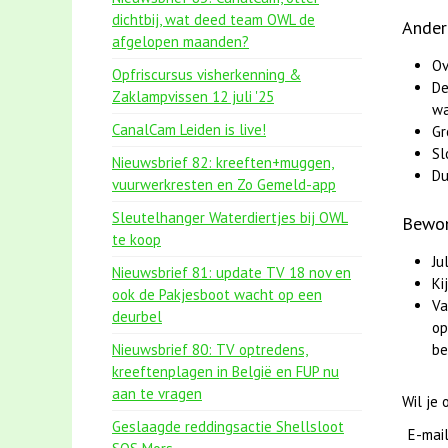
dichtbij, wat deed team OWL de
Ander
afgelopen maanden?
Ov
Opfriscursus visherkenning &
De
Zaklampvissen 12 juli '25
wa
CanalCam Leiden is live!
Gr
Sl
Nieuwsbrief 82: kreeften+muggen,
Du
vuurwerkresten en Zo Gemeld-app
Sleutelhanger Waterdiertjes bij OWL
Bewon
te koop
Ju
Nieuwsbrief 81: update TV 18 nov en
Ki
ook de Pakjesboot wacht op een
Va
deurbel
op
Nieuwsbrief 80: TV optredens,
be
kreeftenplagen in België en FUP nu
aan te vragen
Wil je
Geslaagde reddingsactie Shellsloot