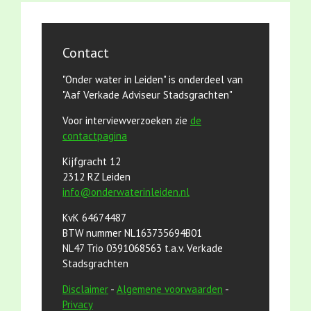
Contact
"Onder water in Leiden" is onderdeel van
"Aaf Verkade Adviseur Stadsgrachten"
Voor interviewverzoeken zie
de
contactpagina
Kijfgracht 12
2312 RZ Leiden
info@onderwaterinleiden.nl
KvK 64674487
BTW nummer NL163735694B01
NL47 Trio 0391068563 t.a.v. Verkade
Stadsgrachten
Disclaimer
-
Algemene voorwaarden
-
Privacy