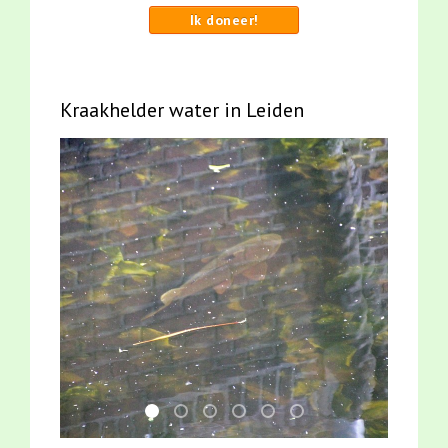
Ik doneer!
Kraakhelder water in Leiden
karper met kattenklimtouw
smoelenboek fifi en karper nieuwsbrief-
jun2021 zaklv 5 snoekje MOOI
mei2021 watervogelmethode fu
mei2021 1 snoekje elly
jun2021 28 brasem en 