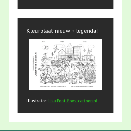
Kleurplaat nieuw + legenda!
Illustrator:
Lisa Poot, Boostcartoon.nl