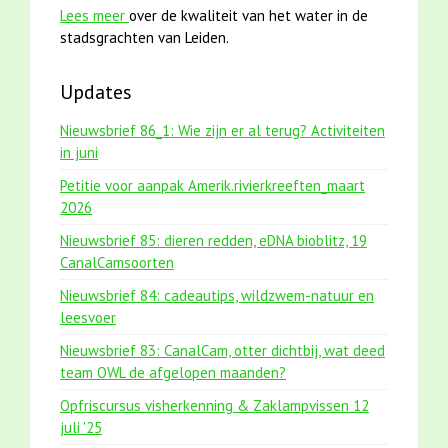
Lees meer
over de kwaliteit van het water in de
stadsgrachten van Leiden.
Updates
Nieuwsbrief 86_1: Wie zijn er al terug? Activiteiten
in juni
Petitie voor aanpak Amerik.rivierkreeften_maart
2026
Nieuwsbrief 85: dieren redden, eDNA bioblitz, 19
CanalCamsoorten
Nieuwsbrief 84: cadeautips, wildzwem-natuur en
leesvoer
Nieuwsbrief 83: CanalCam, otter dichtbij, wat deed
team OWL de afgelopen maanden?
Opfriscursus visherkenning & Zaklampvissen 12
juli '25