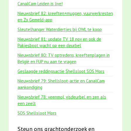
CanalCam Leiden is live!
Nieuwsbrief 82: kreeften+muggen, vuurwerkresten
en Zo Gemeld-app
Sleutelhanger Waterdiertjes bij OWL te koop
Nieuwsbrief 81: update TV 18 nov en ook de
Pakjesboot wacht op een deurbel
Nieuwsbrief 80: TV optredens, kreeftenplagen in
België en FUP nu aan te vragen
Geslaagde reddingsactie Shellsloot SOS Mors
Nieuwsbrief 79: Shellsloot-actie en CanalCam
aankondiging
Nieuwsbrief 78: veenmol, visdeurbel en zen als
een zeelt
SOS Shellsloot Mors
Steun ons grachtonderzoek en