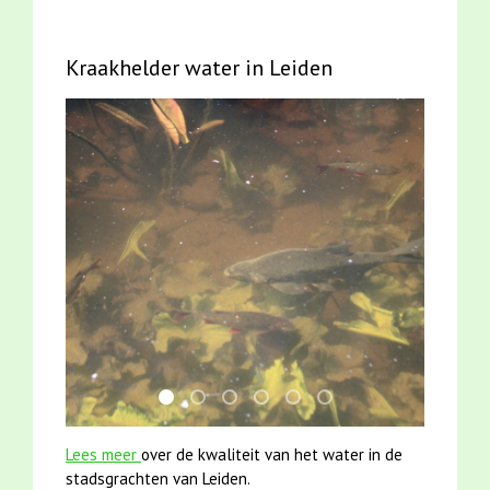
Kraakhelder water in Leiden
jun2021 28 brasem en rietvoorns 4a verscher
karper met kattenklimtouw
smoelenboek fifi en karper nieuwsbr
jun2021 zaklv 5 snoekje MOOI
mei2021 watervogelmethod
mei2021 1 snoekje ell
Lees meer
over de kwaliteit van het water in de
stadsgrachten van Leiden.