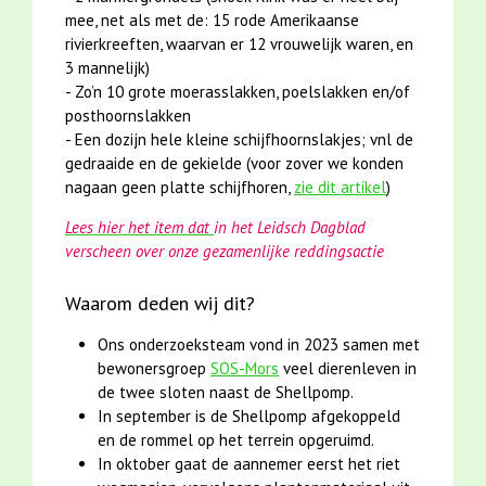
mee, net als met de: 15 rode Amerikaanse
rivierkreeften, waarvan er 12 vrouwelijk waren, en
3 mannelijk)
- Zo’n 10 grote moerasslakken, poelslakken en/of
posthoornslakken
- Een dozijn hele kleine schijfhoornslakjes; vnl de
gedraaide en de gekielde (voor zover we konden
nagaan geen platte schijfhoren,
zie dit artikel
)
Lees hier het item
dat
in het Leidsch Dagblad
verscheen over onze gezamenlijke reddingsactie
Waarom deden wij dit?
Ons onderzoeksteam vond in 2023 samen met
bewonersgroep
SOS-Mors
veel dierenleven in
de twee sloten naast de Shellpomp.
In september is de Shellpomp afgekoppeld
en de rommel op het terrein opgeruimd.
In oktober gaat de aannemer eerst het riet