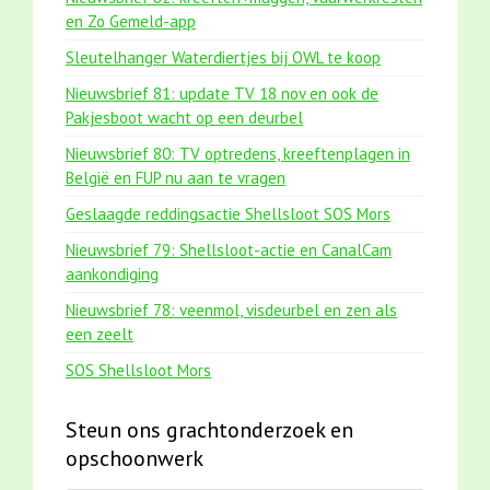
en Zo Gemeld-app
Sleutelhanger Waterdiertjes bij OWL te koop
Nieuwsbrief 81: update TV 18 nov en ook de
Pakjesboot wacht op een deurbel
Nieuwsbrief 80: TV optredens, kreeftenplagen in
België en FUP nu aan te vragen
Geslaagde reddingsactie Shellsloot SOS Mors
Nieuwsbrief 79: Shellsloot-actie en CanalCam
aankondiging
Nieuwsbrief 78: veenmol, visdeurbel en zen als
een zeelt
SOS Shellsloot Mors
Steun ons grachtonderzoek en
opschoonwerk