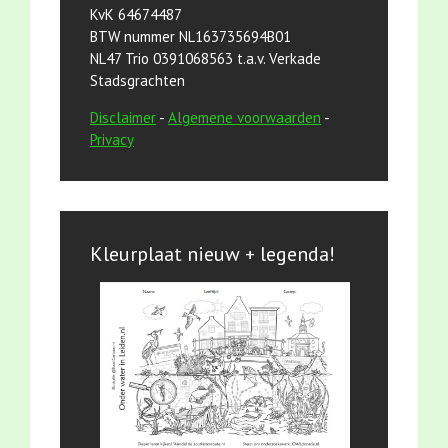
KvK 64674487
BTW nummer NL163735694B01
NL47 Trio 0391068563 t.a.v. Verkade
Stadsgrachten
Disclaimer
-
Algemene voorwaarden
-
Privacy
Kleurplaat nieuw + legenda!