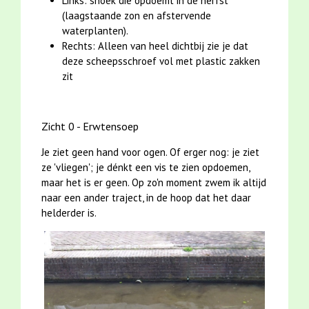
Links: snoek die opdoemt in de herfst
(laagstaande zon en afstervende
waterplanten).
Rechts: Alleen van heel dichtbij zie je dat
deze scheepsschroef vol met plastic zakken
zit
Zicht 0 - Erwtensoep
Je ziet geen hand voor ogen. Of erger nog: je ziet
ze 'vliegen'; je dénkt een vis te zien opdoemen,
maar het is er geen. Op zo'n moment zwem ik altijd
naar een ander traject, in de hoop dat het daar
helderder is.