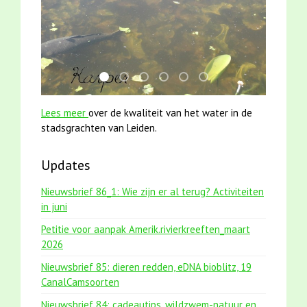
smoelenboek fifi en karper nieuwsbrief-
jun2021 zaklv 5 snoekje MOOI
karper met kattenklimtouw
mei2021 1 snoekje elly
jun2021 28 brasem en riet
mei2021 watervogelme
Lees meer
over de kwaliteit van het water in de
stadsgrachten van Leiden.
Updates
Nieuwsbrief 86_1: Wie zijn er al terug? Activiteiten
in juni
Petitie voor aanpak Amerik.rivierkreeften_maart
2026
Nieuwsbrief 85: dieren redden, eDNA bioblitz, 19
CanalCamsoorten
Nieuwsbrief 84: cadeautips, wildzwem-natuur en