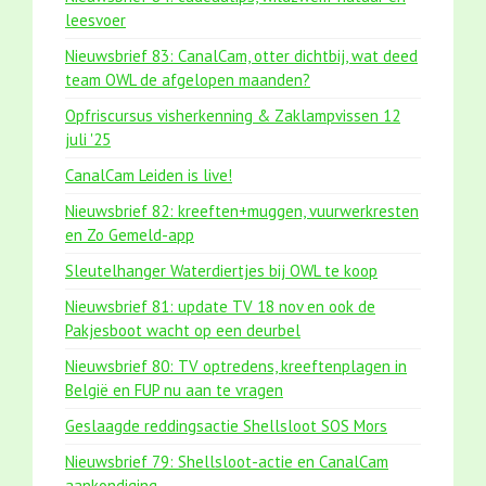
leesvoer
Nieuwsbrief 83: CanalCam, otter dichtbij, wat deed
team OWL de afgelopen maanden?
Opfriscursus visherkenning & Zaklampvissen 12
juli '25
CanalCam Leiden is live!
Nieuwsbrief 82: kreeften+muggen, vuurwerkresten
en Zo Gemeld-app
Sleutelhanger Waterdiertjes bij OWL te koop
Nieuwsbrief 81: update TV 18 nov en ook de
Pakjesboot wacht op een deurbel
Nieuwsbrief 80: TV optredens, kreeftenplagen in
België en FUP nu aan te vragen
Geslaagde reddingsactie Shellsloot SOS Mors
Nieuwsbrief 79: Shellsloot-actie en CanalCam
aankondiging