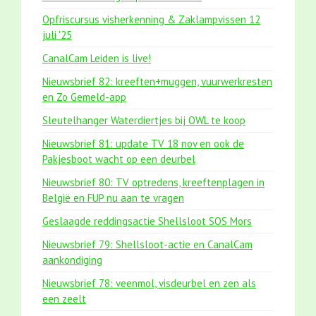
Opfriscursus visherkenning & Zaklampvissen 12
juli '25
CanalCam Leiden is live!
Nieuwsbrief 82: kreeften+muggen, vuurwerkresten
en Zo Gemeld-app
Sleutelhanger Waterdiertjes bij OWL te koop
Nieuwsbrief 81: update TV 18 nov en ook de
Pakjesboot wacht op een deurbel
Nieuwsbrief 80: TV optredens, kreeftenplagen in
België en FUP nu aan te vragen
Geslaagde reddingsactie Shellsloot SOS Mors
Nieuwsbrief 79: Shellsloot-actie en CanalCam
aankondiging
Nieuwsbrief 78: veenmol, visdeurbel en zen als
een zeelt