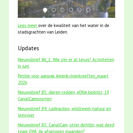
karper met kattenklimtouw
mei2021 watervogelmethode fuut met b
mei2021 1 snoekje elly
jun2021 28 brasem en rietvoorn
jun2021 zaklv 5 snoekje M
smoelenboek fifi en ka
Lees meer
over de kwaliteit van het water in de
stadsgrachten van Leiden.
Updates
Nieuwsbrief 86_1: Wie zijn er al terug? Activiteiten
in juni
Petitie voor aanpak Amerik.rivierkreeften_maart
2026
Nieuwsbrief 85: dieren redden, eDNA bioblitz, 19
CanalCamsoorten
Nieuwsbrief 84: cadeautips, wildzwem-natuur en
leesvoer
Nieuwsbrief 83: CanalCam, otter dichtbij, wat deed
team OWL de afgelopen maanden?