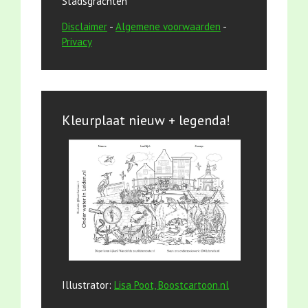
Stadsgrachten
Disclaimer
-
Algemene voorwaarden
-
Privacy
Kleurplaat nieuw + legenda!
Illustrator:
Lisa Poot, Boostcartoon.nl