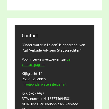
Contact
"Onder water in Leiden" is onderdeel van
"Aaf Verkade Adviseur Stadsgrachten"
Voor interviewverzoeken zie
de
contactpagina
Kijfgracht 12
2312 RZ Leiden
info@onderwaterinleiden.nl
KvK 64674487
BTW nummer NL163735694B01
NL47 Trio 0391068563 t.a.v. Verkade