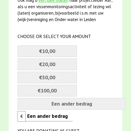
Ook mag u
een idee mailen
naar projectleider Aaf,
als u een vissenmonitoringsactiviteit of lezing wil
(laten) organiseren, bijvoorbeeld i.s.m. met uw
(wijk-)vereniging en Onder water in Leiden
CHOOSE OR SELECT YOUR AMOUNT
€10,00
€20,00
€50,00
€100,00
Een ander bedrag
€
YOU ARE DONATING AS GUEST