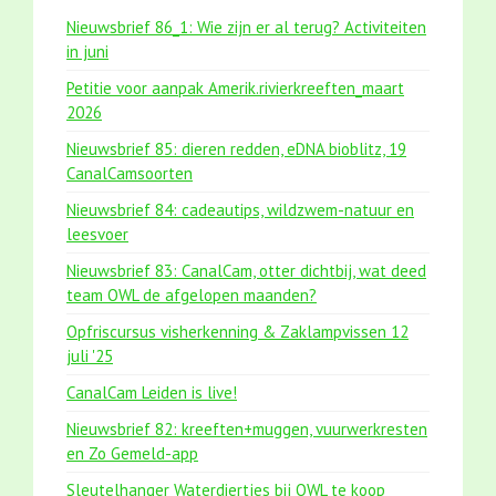
Nieuwsbrief 86_1: Wie zijn er al terug? Activiteiten
in juni
Petitie voor aanpak Amerik.rivierkreeften_maart
2026
Nieuwsbrief 85: dieren redden, eDNA bioblitz, 19
CanalCamsoorten
Nieuwsbrief 84: cadeautips, wildzwem-natuur en
leesvoer
Nieuwsbrief 83: CanalCam, otter dichtbij, wat deed
team OWL de afgelopen maanden?
Opfriscursus visherkenning & Zaklampvissen 12
juli '25
CanalCam Leiden is live!
Nieuwsbrief 82: kreeften+muggen, vuurwerkresten
en Zo Gemeld-app
Sleutelhanger Waterdiertjes bij OWL te koop