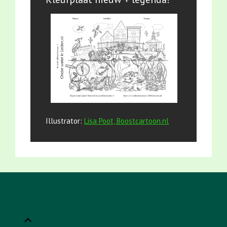
Illustrator:
Lisa Poot, Boostcartoon.nl