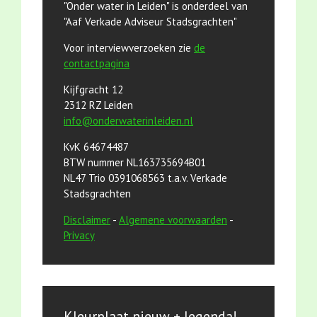
"Onder water in Leiden" is onderdeel van
"Aaf Verkade Adviseur Stadsgrachten"
Voor interviewverzoeken zie
de
contactpagina
Kijfgracht 12
2312 RZ Leiden
info@onderwaterinleiden.nl
KvK 64674487
BTW nummer NL163735694B01
NL47 Trio 0391068563 t.a.v. Verkade
Stadsgrachten
Disclaimer
-
Algemene voorwaarden
-
Privacy
Kleurplaat nieuw + legenda!