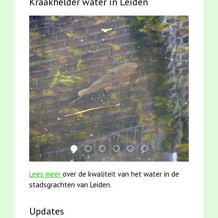
Kraakhelder water in Leiden
karper met kattenklimtouw
jun2021 zaklv 5 snoekje MOOI
mei2021 1 snoekje elly
mei2021 watervogelmethode fu
smoelenboek fifi en karper
jun2021 28 brasem en 
Lees meer
over de kwaliteit van het water in de
stadsgrachten van Leiden.
Updates