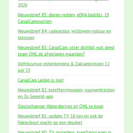
2026
Nieuwsbrief 85: dieren redden, eDNA bioblitz, 19
CanalCamsoorten
Nieuwsbrief 84: cadeautips, wildzwem-natuur en
leesvoer
Nieuwsbrief 83: CanalCam, otter dichtbij, wat deed
team OWL de afgelopen maanden?
Opfriscursus visherkenning & Zaklampvissen 12
juli '25
CanalCam Leiden is live!
Nieuwsbrief 82: kreeften+muggen, vuurwerkresten
en Zo Gemeld-app
Sleutelhanger Waterdiertjes bij OWL te koop
Nieuwsbrief 81: update TV 18 nov en ook de
Pakjesboot wacht op een deurbel
Nieuwsbrief 80: TV optredens, kreeftenplagen in