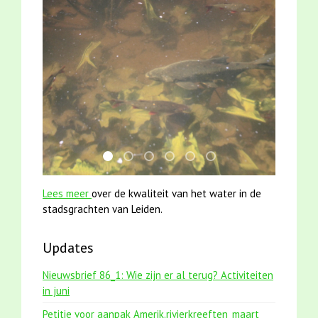
jun2021 28 brasem en rietvoorns 4a verscher
mei2021 1 snoekje elly
jun2021 zaklv 5 snoekje MOOI
smoelenboek fifi en karper nieu
mei2021 watervogelmethod
karper met kattenkli
Lees meer
over de kwaliteit van het water in de
stadsgrachten van Leiden.
Updates
Nieuwsbrief 86_1: Wie zijn er al terug? Activiteiten
in juni
Petitie voor aanpak Amerik.rivierkreeften_maart