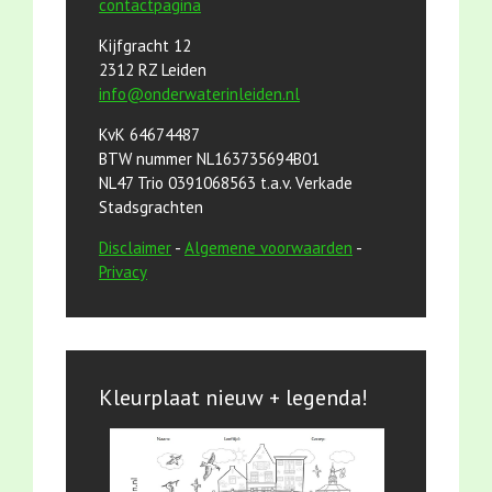
contactpagina
Kijfgracht 12
2312 RZ Leiden
info@onderwaterinleiden.nl
KvK 64674487
BTW nummer NL163735694B01
NL47 Trio 0391068563 t.a.v. Verkade
Stadsgrachten
Disclaimer
-
Algemene voorwaarden
-
Privacy
Kleurplaat nieuw + legenda!