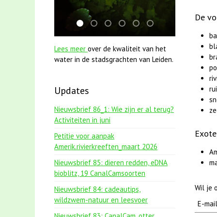
De vo
jun2021 zaklv 5 snoekje MOOI
smoelenboek fifi en karper nieuwsbrief
mei2021 1 snoekje elly
jun2021 28 brasem en rietvoo
mei2021 watervogelmeth
karper met kattenk
ba
bl
Lees meer
over de kwaliteit van het
br
water in de stadsgrachten van Leiden.
po
ri
ru
Updates
sn
Nieuwsbrief 86_1: Wie zijn er al terug?
ze
Activiteiten in juni
Exote
Petitie voor aanpak
Amerik.rivierkreeften_maart 2026
Am
ma
Nieuwsbrief 85: dieren redden, eDNA
bioblitz, 19 CanalCamsoorten
Wil je
Nieuwsbrief 84: cadeautips,
wildzwem-natuur en leesvoer
Nieuwsbrief 83: CanalCam, otter