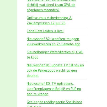
dichtbij, wat deed team OWL de
afgelopen maanden?
Opfriscursus visherkenning &
Zaklampvissen 12 juli '25
CanalCam Leiden is live!
Nieuwsbrief 82: kreeften+muggen,
vuurwerkresten en Zo Gemeld-app
Sleutelhanger Waterdiertjes bij OWL
te koop
Nieuwsbrief 81: update TV 18 nov en
ook de Pakjesboot wacht op een
deurbel
Nieuwsbrief 80: TV optredens,
kreeftenplagen in België en FUP nu
aan te vragen
Geslaagde reddingsactie Shellsloot