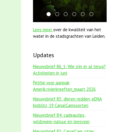
jun2021 zaklv 5 snoekje MOOI
smoelenboek fifi en karper nieuwsbrief
mei2021 watervogelmethode fuut
jun2021 28 brasem en rietvoo
mei2021 1 snoekje elly
karper met kattenk
Lees meer
over de kwaliteit van het
water in de stadsgrachten van Leiden.
Updates
Nieuwsbrief 86_1: Wie zijn er al terug?
Activiteiten in juni
Petitie voor aanpak
Amerik.rivierkreeften_maart 2026
Nieuwsbrief 85: dieren redden, eDNA
bioblitz, 19 CanalCamsoorten
Nieuwsbrief 84: cadeautips,
wildzwem-natuur en leesvoer
Nieuwsbrief 83: CanalCam, otter