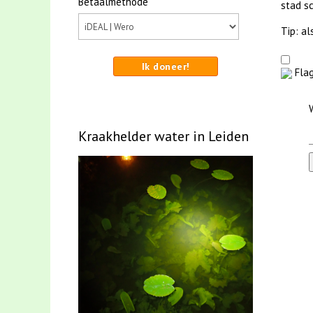
Betaalmethode
stad sc
Tip: al
Ik doneer!
Flag
Kraakhelder water in Leiden