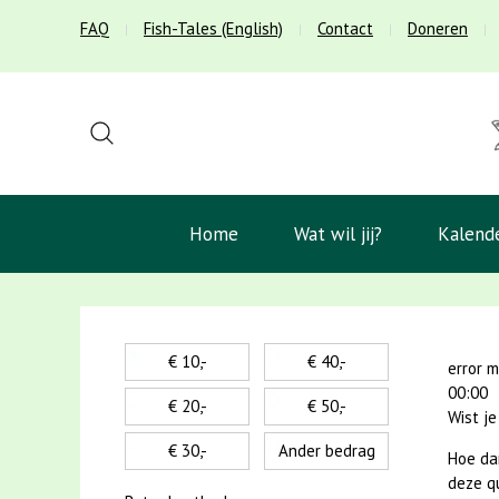
FAQ
Fish-Tales (English)
Contact
Doneren
Home
Wat wil jij?
Kalend
€ 10,-
€ 40,-
error 
00:00
€ 20,-
€ 50,-
Wist j
€ 30,-
Ander bedrag
Hoe dan
deze qu