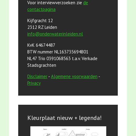
Voor interviewverzoeken zie
de
contactpagina
Kijfgracht 12
2312 RZ Leiden
info@onderwaterinleiden.nl
KvK 64674487
BTW nummer NL163735694B01
NL47 Trio 0391068563 t.a.v. Verkade
Stadsgrachten
Disclaimer
-
Algemene voorwaarden
-
Privacy
Kleurplaat nieuw + legenda!