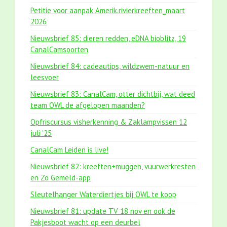
Petitie voor aanpak Amerik.rivierkreeften_maart
2026
Nieuwsbrief 85: dieren redden, eDNA bioblitz, 19
CanalCamsoorten
Nieuwsbrief 84: cadeautips, wildzwem-natuur en
leesvoer
Nieuwsbrief 83: CanalCam, otter dichtbij, wat deed
team OWL de afgelopen maanden?
Opfriscursus visherkenning & Zaklampvissen 12
juli '25
CanalCam Leiden is live!
Nieuwsbrief 82: kreeften+muggen, vuurwerkresten
en Zo Gemeld-app
Sleutelhanger Waterdiertjes bij OWL te koop
Nieuwsbrief 81: update TV 18 nov en ook de
Pakjesboot wacht op een deurbel