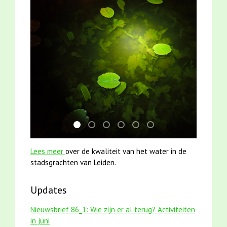
jun2021 zaklv 5 snoekje MOOI
mei2021 watervogelmethode fuut met b
smoelenboek fifi en karper nieuwsbr
jun2021 28 brasem en rietvoorn
karper met kattenklimtou
mei2021 1 snoekje ell
Lees meer
over de kwaliteit van het water in de
stadsgrachten van Leiden.
Updates
Nieuwsbrief 86_1: Wie zijn er al terug? Activiteiten
in juni