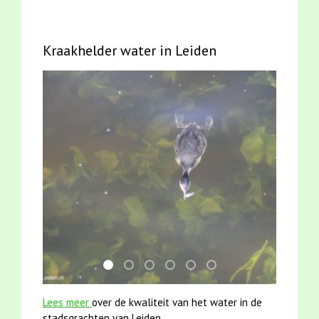
Kraakhelder water in Leiden
mei2021 watervogelmethode fuut met baars
jun2021 28 brasem en rietvoorns 4a ver
karper met kattenklimtouw
mei2021 1 snoekje elly
smoelenboek fifi en karper
jun2021 zaklv 5 snoek
Lees meer
over de kwaliteit van het water in de
stadsgrachten van Leiden.