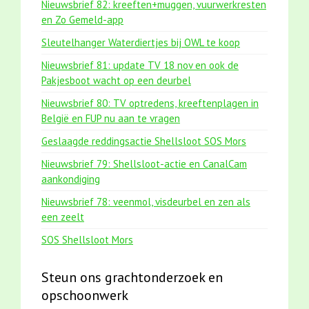
Nieuwsbrief 82: kreeften+muggen, vuurwerkresten
en Zo Gemeld-app
Sleutelhanger Waterdiertjes bij OWL te koop
Nieuwsbrief 81: update TV 18 nov en ook de
Pakjesboot wacht op een deurbel
Nieuwsbrief 80: TV optredens, kreeftenplagen in
België en FUP nu aan te vragen
Geslaagde reddingsactie Shellsloot SOS Mors
Nieuwsbrief 79: Shellsloot-actie en CanalCam
aankondiging
Nieuwsbrief 78: veenmol, visdeurbel en zen als
een zeelt
SOS Shellsloot Mors
Steun ons grachtonderzoek en
opschoonwerk