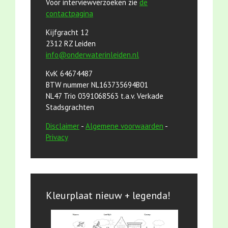
Voor interviewverzoeken zie
de
contactpagina
Kijfgracht 12
2312 RZ Leiden
info@onderwaterinleiden.nl
KvK 64674487
BTW nummer NL163735694B01
NL47 Trio 0391068563 t.a.v. Verkade
Stadsgrachten
Disclaimer
-
Algemene voorwaarden
-
Privacy
Kleurplaat nieuw + legenda!