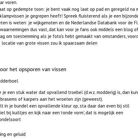
ar voren.
aat op gedempte toon: je bent vaak nog laat op pad en geregeld na m
klampvissen je gegrepen heeft! Spreek fluisterend als je een bijzon
ten is weten: je wijkgenoten en de Nederlandse Databank voor de Fl
 waarnemingen dus vast, dat kan voor je fans ook middels een blog of 
ag om toestemming als je foto's hebt gemaakt van omstanders, voord
 locatie van grote vissen zou ik spaarzaam delen
voor het opsporen van vissen
dderboel
e je een stuk water dat opvallend troebel (d.w.z. modderig) is, dan ku
 brasems of karpers aan het wroeten zijn (geweest).
lt in je bundel een opvallende kleur op, sta daar dan even bij stil
iel bij kuiltjes en kijk naar een 'ronde vorm', dat is mogelijk een
ondelsoort
ng en geluid