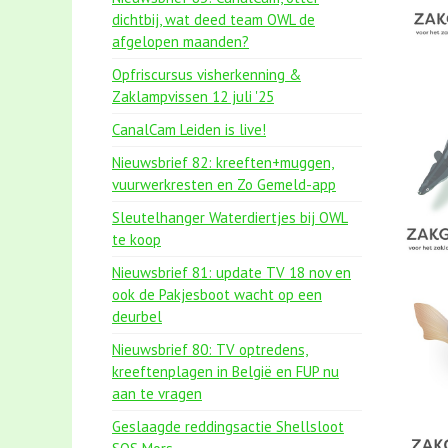
dichtbij, wat deed team OWL de
afgelopen maanden?
Opfriscursus visherkenning &
Zaklampvissen 12 juli '25
CanalCam Leiden is live!
Nieuwsbrief 82: kreeften+muggen,
vuurwerkresten en Zo Gemeld-app
Sleutelhanger Waterdiertjes bij OWL
te koop
Nieuwsbrief 81: update TV 18 nov en
ook de Pakjesboot wacht op een
deurbel
Nieuwsbrief 80: TV optredens,
kreeftenplagen in België en FUP nu
aan te vragen
Geslaagde reddingsactie Shellsloot