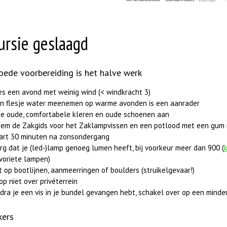
ursie geslaagd
oede voorbereiding is het halve werk
es een avond met weinig wind (< windkracht 3)
n flesje water meenemen op warme avonden is een aanrader
e oude, comfortabele kleren en oude schoenen aan
em de Zakgids voor het Zaklampvissen en een potlood met een gum
art 30 minuten na zonsondergang
rg dat je (led-)lamp genoeg lumen heeft, bij voorkeur meer dan 900 (
k
voriete lampen)
t op bootlijnen, aanmeerringen of boulders (struikelgevaar!)
op niet over privéterrein
dra je een vis in je bundel gevangen hebt, schakel over op een minder
kers