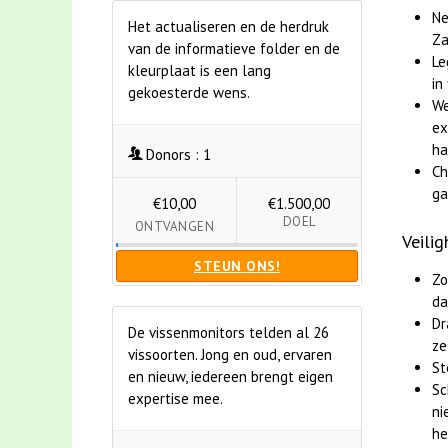
Ne
Het actualiseren en de herdruk
Za
van de informatieve folder en de
Le
kleurplaat is een lang
in
gekoesterde wens.
We
ex
ha
Donors :
1
Ch
ga
€10,00
€1.500,00
DOEL
ONTVANGEN
Veili
STEUN ONS!
Zo
da
Dr
De vissenmonitors telden al 26
ze
vissoorten. Jong en oud, ervaren
St
en nieuw, iedereen brengt eigen
Sc
expertise mee.
ni
he