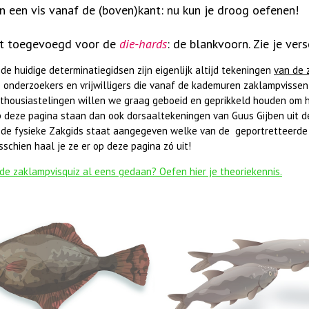
n een vis vanaf de (boven)kant: nu kun je droog oefenen!
t toegevoegd voor de
die-hards
: de
blankvoorn
. Zie je ve
 de huidige determinatiegidsen zijn eigenlijk altijd tekeningen
van de 
 onderzoekers en vrijwilligers die vanaf de kademuren zaklampvissen,
thousiastelingen willen we graag geboeid en geprikkeld houden om 
 deze pagina staan dan ook dorsaaltekeningen van Guus Gijben uit de 
 de fysieke Zakgids staat aangegeven welke van de geportretteerde 
sschien haal je ze er op deze pagina zó uit!
 de zaklampvisquiz al eens gedaan? Oefen hier je theoriekennis.