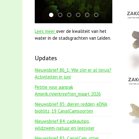
jun2021 zaklv 5 snoekje MOOI
mei2021 watervogelmethode fuut met
jun2021 28 brasem en rietvoorns 
mei2021 1 snoekje elly
karper met kattenklimto
smoelenboek fifi en 
Lees meer
over de kwaliteit van het
water in de stadsgrachten van Leiden.
Updates
Nieuwsbrief 86_1: Wie zijn er al terug?
Activiteiten in juni
Petitie voor aanpak
Amerik.rivierkreeften_maart 2026
Nieuwsbrief 85: dieren redden, eDNA
bioblitz, 19 CanalCamsoorten
Nieuwsbrief 84: cadeautips,
wildzwem-natuur en leesvoer
Nieuwsbrief 83: CanalCam, otter