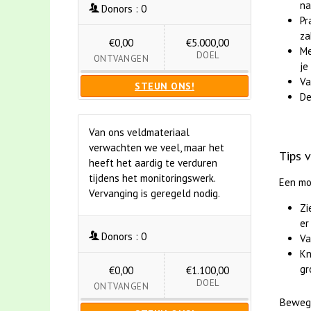
na
Donors :
0
Pr
za
€0,00
€5.000,00
Me
DOEL
ONTVANGEN
je
Va
STEUN ONS!
De
Van ons veldmateriaal
verwachten we veel, maar het
Tips 
heeft het aardig te verduren
tijdens het monitoringswerk.
Een mo
Vervanging is geregeld nodig.
Zi
er
Donors :
0
Va
Kn
gr
€0,00
€1.100,00
DOEL
ONTVANGEN
Bewegi