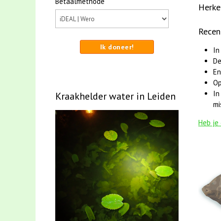
Betaalmethode
Herke
Recen
Ik doneer!
In
De
En
Op
In
Kraakhelder water in Leiden
mi
Heb je