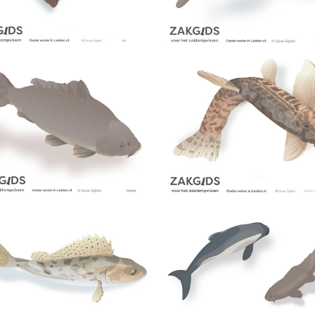
 baars
4a verscherpt
uw
karper nieuwsbrief-