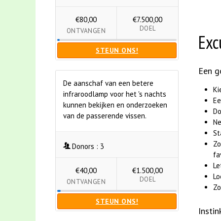
€80,00
€7.500,00
DOEL
ONTVANGEN
Exc
STEUN ONS!
Een g
De aanschaf van een betere
Ki
infraroodlamp voor het 's nachts
Ee
kunnen bekijken en onderzoeken
Do
van de passerende vissen.
Ne
St
Zo
Donors :
3
fa
Le
€40,00
€1.500,00
Lo
DOEL
ONTVANGEN
Zo
STEUN ONS!
Instin