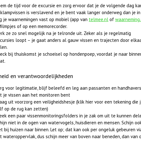
em de tijd voor de excursie en zorg ervoor dat je de volgende dag ka
klampvissen is verslavend en je bent vaak langer onderweg dan je in 
g je waarnemingen vast op mobiel (app van
telmee.nl
of
waarneming.
 filmpjes of op een memorecorder.
rk ze zo snel mogelijk na je telronde uit. Zeker als je regelmatig
cursies loopt – je gaat anders al gauw vissen en trajecten door elka
len.
eck bij thuiskomst je schoeisel op hondenpoep, voordat je naar binne
at.
gheid en verantwoordelijkheden
rg voor legitimatie, blijf beleefd en leg aan passanten en handhavers
t je vissen aan het monitoren bent
aag uit voorzorg een veiligheidshesje (klik hier voor een tekening die 
lf op de rug kan zetten)
eek een paar vissenmonitoringsfolders in je zak om uit te kunnen del
hijn niet in de ogen van watervogels, huisdieren en mensen. Schijn oo
et bij huizen naar binnen. Let op; dat kan ook per ongeluk gebeuren vi
t wateroppervlak, dus schijn meer van boven naar beneden, dan van o