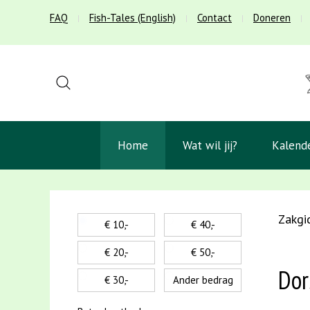
FAQ
Fish-Tales (English)
Contact
Doneren
Home
Wat wil jij?
Kalend
Zakgi
€ 10,-
€ 40,-
€ 20,-
€ 50,-
Dor
€ 30,-
Ander bedrag