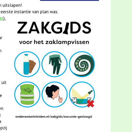
n uitslapen!
eerste instantie van plan was.
nl
),
ar
n
 uit
je
en
k
a
pzij