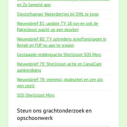
en Zo Gemeld-app
Sleutelhanger Waterdiertjes bij OWL te koop
Nieuwsbrief 81: update TV 18 nov en ook de
Pakjesboot wacht op een deurbel
Nieuwsbrief 80: TV optredens, kreeftenplagen in
België en FUP nu aan te vragen
Geslaagde reddingsactie Shellsloot SOS Mors
Nieuwsbrief 79: Shellsloot-actie en CanalCam
aankondiging
Nieuwsbrief 78: veenmol, visdeurbel en zen als
een zeelt
SOS Shellsloot Mors
Steun ons grachtonderzoek en
opschoonwerk