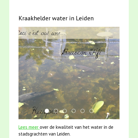
Kraakhelder water in Leiden
smoelenboek fifi en karper nieuwsbrief-
mei2021 1 snoekje elly
karper met kattenklimtouw
jun2021 zaklv 5 snoekje MOOI
mei2021 watervogelmethod
jun2021 28 brasem en 
Lees meer
over de kwaliteit van het water in de
stadsgrachten van Leiden.