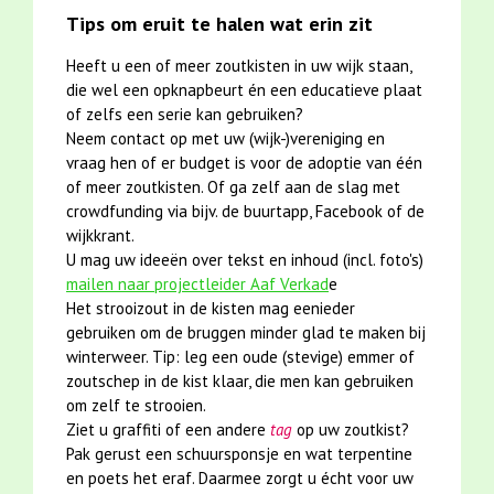
Tips om eruit te halen wat erin zit
Heeft u een of meer zoutkisten in uw wijk staan,
die wel een opknapbeurt én een educatieve plaat
of zelfs een serie kan gebruiken?
Neem contact op met uw (wijk-)vereniging en
vraag hen of er budget is voor de adoptie van één
of meer zoutkisten. Of ga zelf aan de slag met
crowdfunding via bijv. de buurtapp, Facebook of de
wijkkrant.
U mag uw ideeën over tekst en inhoud (incl. foto's)
mailen naar projectleider Aaf Verkad
e
Het strooizout in de kisten mag eenieder
gebruiken om de bruggen minder glad te maken bij
winterweer. Tip: leg een oude (stevige) emmer of
zoutschep in de kist klaar, die men kan gebruiken
om zelf te strooien.
Ziet u graffiti of een andere
tag
op uw zoutkist?
Pak gerust een schuursponsje en wat terpentine
en poets het eraf. Daarmee zorgt u écht voor uw