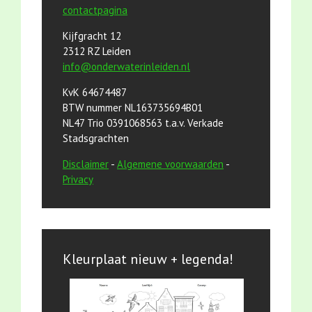
contactpagina
Kijfgracht 12
2312 RZ Leiden
info@onderwaterinleiden.nl
KvK 64674487
BTW nummer NL163735694B01
NL47 Trio 0391068563 t.a.v. Verkade
Stadsgrachten
Disclaimer
-
Algemene voorwaarden
-
Privacy
Kleurplaat nieuw + legenda!