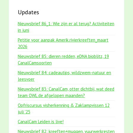
Updates
Nieuwsbrief 86_1: Wie zijn er al terug? Activiteiten
in juni
Petitie voor aanpak Amerik.rivierkreeften_maart
2026
Nieuwsbrief 85: dieren redden, eDNA bioblitz, 19
CanalCamsoorten
Nieuwsbrief 84: cadeautips, wildzwem-natuur en
leesvoer
Nieuwsbrief 83: CanalCam, otter dichtbij, wat deed
team OWL de afgelopen maanden?
Opfriscursus visherkenning & Zaklampvissen 12
juli '25
CanalCam Leiden is live!
Nieuwsbrief 82: kreeften+muggen, vuurwerkresten