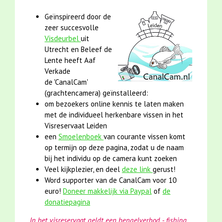
Geïnspireerd door de
zeer succesvolle
Visdeurbel
uit
Utrecht en Beleef de
Lente heeft Aaf
Verkade
de 'CanalCam'
(grachtencamera) geïnstalleerd:
om bezoekers online kennis te laten maken
met de individueel herkenbare vissen in het
Visreservaat Leiden
een
Smoelenboek
van courante vissen komt
op termijn op deze pagina, zodat u de naam
bij het individu op de camera kunt zoeken
Veel kijkplezier, en deel
deze link
gerust!
Word supporter van de CanalCam voor 10
euro!
Doneer makkelijk via Paypal
of
de
donatiepagina
In het visreservaat geldt een hengelverbod - fishing