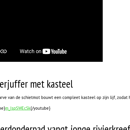
erjuffer met kasteel
rve van de schietmot bouwt een compleet kasteel op zijn lijf, zodat 
be}
m_IspSWEcSk
{/youtube}
ierdonderpad vangt jonge rivierkree