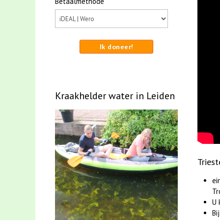
Betaalmethode
Ik doneer!
Kraakhelder water in Leiden
Tries
ei
Tr
U 
Bi