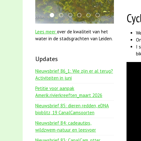
Cyc
mei2021 1 snoekje elly
karper met kattenklimtouw
jun2021 28 brasem en rietvoorns 
jun2021 zaklv 5 snoekje MOO
smoelenboek fifi en karp
mei2021 watervogel
Lees meer
over de kwaliteit van het
We
water in de stadsgrachten van Leiden.
On
I 
bi
Updates
Nieuwsbrief 86_1: Wie zijn er al terug?
Activiteiten in juni
Petitie voor aanpak
Amerik.rivierkreeften_maart 2026
Nieuwsbrief 85: dieren redden, eDNA
bioblitz, 19 CanalCamsoorten
Nieuwsbrief 84: cadeautips,
wildzwem-natuur en leesvoer
Nieuwsbrief 83: CanalCam, otter