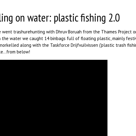
ling on water: plastic fishing 2.0
4a verscherpt
I
er nieuwsbrief-
methode fuut met baars
 went trashurehunting with Dhruv Boruah from the Thames Project on 
 the water we caught 14 binbags full of floating plastic, mainly fest
snorkelled along with the Taskforce Drijfvuilvissen ('plastic trash fish
ke...from below!