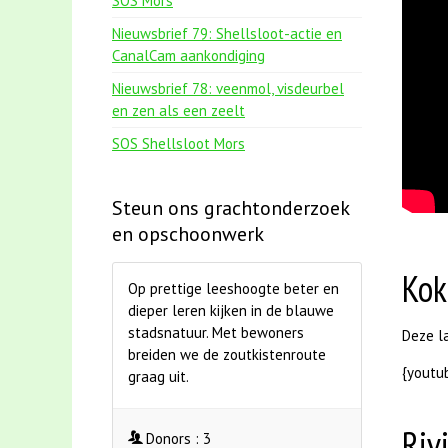
SOS Mors
Nieuwsbrief 79: Shellsloot-actie en
CanalCam aankondiging
Nieuwsbrief 78: veenmol, visdeurbel
en zen als een zeelt
SOS Shellsloot Mors
Steun ons grachtonderzoek
en opschoonwerk
Kok
Op prettige leeshoogte beter en
dieper leren kijken in de blauwe
stadsnatuur. Met bewoners
Deze la
breiden we de zoutkistenroute
{youtu
graag uit.
Riv
Donors :
3