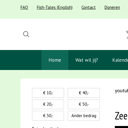
FAQ
Fish-Tales (English)
Contact
Doneren
Home
Wat wil jij?
Kalend
youtu
€ 10,-
€ 40,-
€ 20,-
€ 50,-
Zee
€ 30,-
Ander bedrag