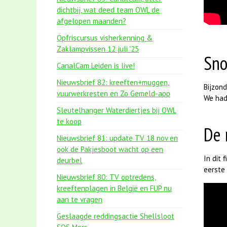
dichtbij, wat deed team OWL de
afgelopen maanden?
Opfriscursus visherkenning &
Zaklampvissen 12 juli '25
Sno
CanalCam Leiden is live!
Nieuwsbrief 82: kreeften+muggen,
Bijzon
vuurwerkresten en Zo Gemeld-app
We had
Sleutelhanger Waterdiertjes bij OWL
te koop
De 
Nieuwsbrief 81: update TV 18 nov en
ook de Pakjesboot wacht op een
In dit 
deurbel
eerste 
Nieuwsbrief 80: TV optredens,
kreeftenplagen in België en FUP nu
aan te vragen
Geslaagde reddingsactie Shellsloot