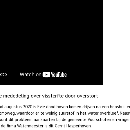
te mededeling over vissterfte door overstort
nd augustus 2020 is Evie dood boven komen drijven na een hoosbui: er
ompweg, waardoor er te weinig zuurstof in het water overbleef. Naast
kunt dit probleem aankaarten bij de gemeente Voorschoten en vragen n
j de firma Watermeester is dit Gerrit Hasperhoven.