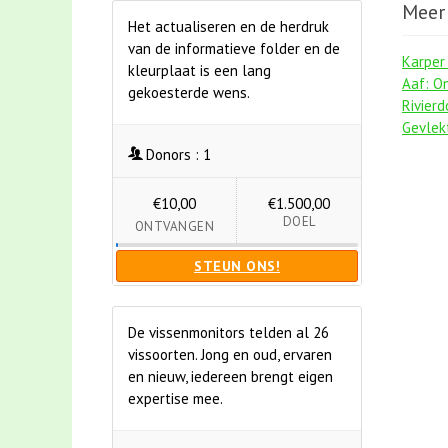
Meer 
Het actualiseren en de herdruk
van de informatieve folder en de
Karper
kleurplaat is een lang
Aaf: O
gekoesterde wens.
Rivier
Gevlek
Donors :
1
€10,00
€1.500,00
DOEL
ONTVANGEN
STEUN ONS!
De vissenmonitors telden al 26
vissoorten. Jong en oud, ervaren
en nieuw, iedereen brengt eigen
expertise mee.