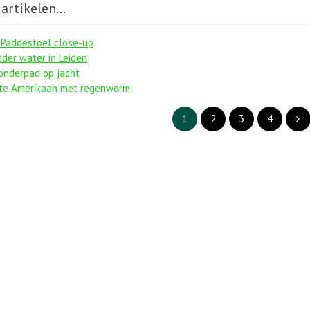
artikelen...
 Paddestoel close-up
nder water in Leiden
donderpad op jacht
te Amerikaan met regenworm
1
2
3
4