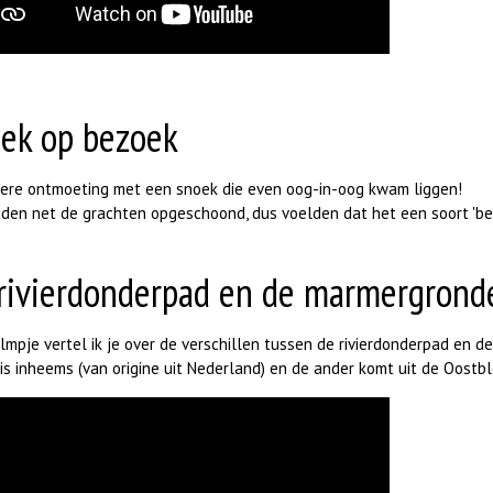
ek op bezoek
dere ontmoeting met een snoek die even oog-in-oog kwam liggen!
den net de grachten opgeschoond, dus voelden dat het een soort 'bed
rivierdonderpad en de marmergrond
filmpje vertel ik je over de verschillen tussen de rivierdonderpad en
is inheems (van origine uit Nederland) en de ander komt uit de Oostb