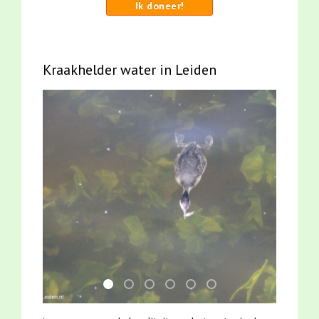
Ik doneer!
Kraakhelder water in Leiden
mei2021 watervogelmethode fuut met baars
jun2021 28 brasem en rietvoorns 4a ver
mei2021 1 snoekje elly
jun2021 zaklv 5 snoekje MOOI
smoelenboek fifi en karper
karper met kattenkli