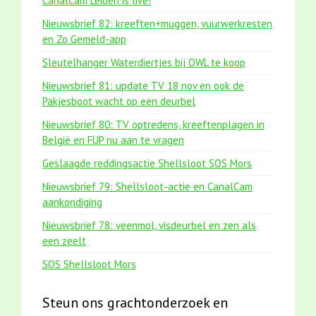
CanalCam Leiden is live!
Nieuwsbrief 82: kreeften+muggen, vuurwerkresten
en Zo Gemeld-app
Sleutelhanger Waterdiertjes bij OWL te koop
Nieuwsbrief 81: update TV 18 nov en ook de
Pakjesboot wacht op een deurbel
Nieuwsbrief 80: TV optredens, kreeftenplagen in
België en FUP nu aan te vragen
Geslaagde reddingsactie Shellsloot SOS Mors
Nieuwsbrief 79: Shellsloot-actie en CanalCam
aankondiging
Nieuwsbrief 78: veenmol, visdeurbel en zen als
een zeelt
SOS Shellsloot Mors
Steun ons grachtonderzoek en