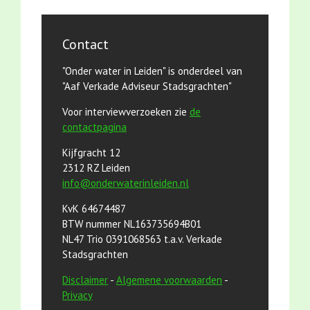
Contact
"Onder water in Leiden" is onderdeel van
"Aaf Verkade Adviseur Stadsgrachten"
Voor interviewverzoeken zie
de
contactpagina
Kijfgracht 12
2312 RZ Leiden
info@onderwaterinleiden.nl
KvK 64674487
BTW nummer NL163735694B01
NL47 Trio 0391068563 t.a.v. Verkade
Stadsgrachten
Disclaimer
-
Algemene voorwaarden
-
Privacy