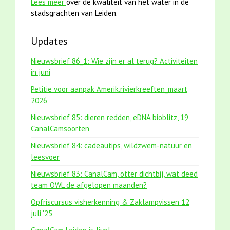
Lees meer
over de kwaliteit van het water in de
stadsgrachten van Leiden.
Updates
Nieuwsbrief 86_1: Wie zijn er al terug? Activiteiten
in juni
Petitie voor aanpak Amerik.rivierkreeften_maart
2026
Nieuwsbrief 85: dieren redden, eDNA bioblitz, 19
CanalCamsoorten
Nieuwsbrief 84: cadeautips, wildzwem-natuur en
leesvoer
Nieuwsbrief 83: CanalCam, otter dichtbij, wat deed
team OWL de afgelopen maanden?
Opfriscursus visherkenning & Zaklampvissen 12
juli '25