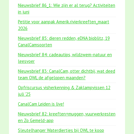
Nieuwsbrief 86_1: Wie zijn er al terug? Activiteiten
in juni
Petitie voor aanpak Amerik.rivierkreeften_maart
2026
Nieuwsbrief 85: dieren redden, eDNA bioblitz, 19
CanalCamsoorten
Nieuwsbrief 84: cadeautips, wildzwem-natuur en
leesvoer
Nieuwsbrief 83: CanalCam, otter dichtbij, wat deed
team OWL de afgelopen maanden?
Opfriscursus visherkenning & Zaklampvissen 12
juli '25
CanalCam Leiden is live!
Nieuwsbrief 82: kreeften+muggen, vuurwerkresten
en Zo Gemeld-app
Sleutelhanger Waterdiertjes bij OWL te koop