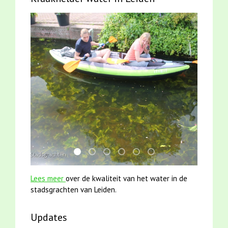
mei2021 1 snoekje elly
mei2021 watervogelmethode fuut met b
karper met kattenklimtouw
jun2021 zaklv 5 snoekje MOOI
jun2021 28 brasem en riet
smoelenboek fifi en ka
Lees meer
over de kwaliteit van het water in de
stadsgrachten van Leiden.
Updates