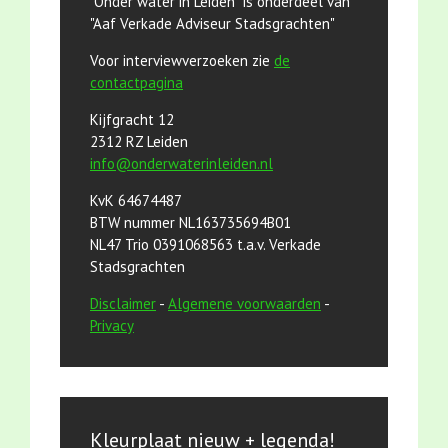
"Onder water in Leiden" is onderdeel van
"Aaf Verkade Adviseur Stadsgrachten"
Voor interviewverzoeken zie
de
contactpagina
Kijfgracht 12
2312 RZ Leiden
info@onderwaterinleiden.nl
KvK 64674487
BTW nummer NL163735694B01
NL47 Trio 0391068563 t.a.v. Verkade
Stadsgrachten
Disclaimer
-
Algemene voorwaarden
-
Privacy
Kleurplaat nieuw + legenda!