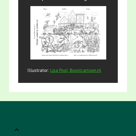
Illustrator:
Lisa Poot, Boostcartoon.nl