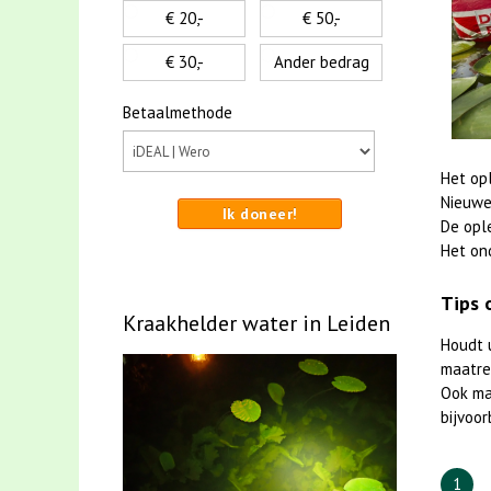
€ 20,-
€ 50,-
€ 30,-
Ander bedrag
Betaalmethode
Het op
Nieuwe
Ik doneer!
De opl
Het on
Tips 
Kraakhelder water in Leiden
Houdt 
maatreg
Ook m
bijvoor
1