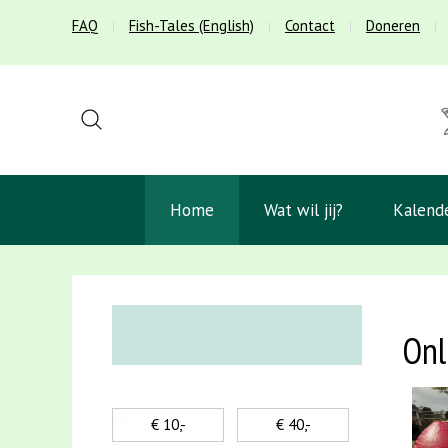
FAQ
Fish-Tales (English)
Contact
Doneren
Home
Wat wil jij?
Kalend
Onl
€ 10,-
€ 40,-