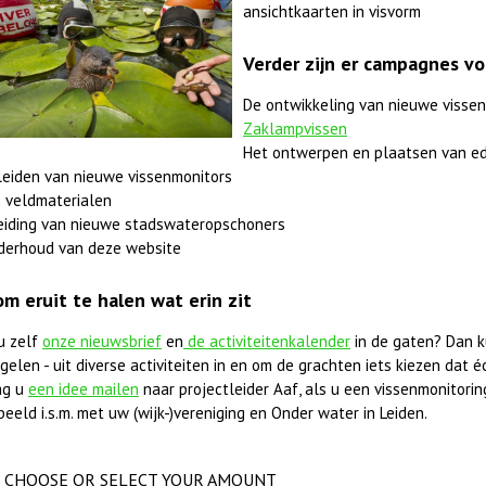
ansichtkaarten in visvorm
Verder zijn er campagnes vo
De ontwikkeling van nieuwe vissen
Zaklampvissen
Het ontwerpen en plaatsen van ed
leiden van nieuwe vissenmonitors
 veldmaterialen
eiding van nieuwe stadswateropschoners
derhoud van deze website
om eruit te halen wat erin zit
u zelf
onze nieuwsbrief
en
de activiteitenkalender
in de gaten? Dan k
elen - uit diverse activiteiten in en om de grachten iets kiezen dat éc
ag u
een idee mailen
naar projectleider Aaf, als u een vissenmonitorings
beeld i.s.m. met uw (wijk-)vereniging en Onder water in Leiden.
CHOOSE OR SELECT YOUR AMOUNT