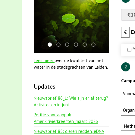
€1
€
jun2021 zaklv 5 snoekje MOOI
karper met kattenklimtouw
smoelenboek fifi en karper nieuws
mei2021 1 snoekje elly
jun2021 28 brasem en ri
mei2021 watervogel
M
Lees meer
over de kwaliteit van het
2
water in de stadsgrachten van Leiden.
Campag
Updates
Nieuwsbrief 86_1: Wie zijn er al terug?
Activiteiten in juni
Petitie voor aanpak
Amerik.rivierkreeften_maart 2026
Nieuwsbrief 85: dieren redden, eDNA