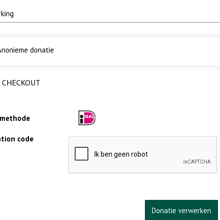
nonieme donatie
CHECKOUT
lmethode
cation code