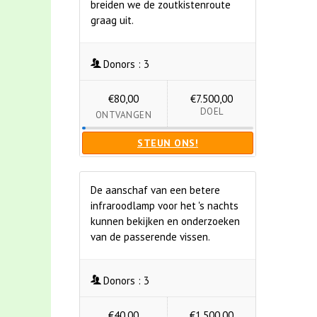
breiden we de zoutkistenroute
graag uit.
Donors :
3
€80,00
€7.500,00
DOEL
ONTVANGEN
STEUN ONS!
De aanschaf van een betere
infraroodlamp voor het 's nachts
kunnen bekijken en onderzoeken
van de passerende vissen.
Donors :
3
€40,00
€1.500,00