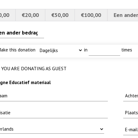
0,00
€20,00
€50,00
€100,00
Een ander
brief-
etvoorns 4a verscherpt
methode fuut met baars
ake this donation
in
times
YOU ARE DONATING AS GUEST
ne Educatief materiaal