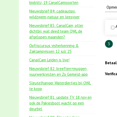
bioblitz, 19 CanalCamsoorten
Nieuwsbrief 84: cadeautips,
wildzwem-natuur en leesvoer
Nieuwsbrief 83: CanalCam, otter
A
dichtbij, wat deed team OWL de
afgelopen maanden?
3
Opfriscursus visherkenning &
Zaklampvissen 12 juli '25
CanalCam Leiden is live!
Betaa
Nieuwsbrief 82: kreeften+muggen,
Verifi
vuurwerkresten en Zo Gemeld-app
Sleutelhanger Waterdiertjes bij OWL
te koop
Nieuwsbrief 81: update TV 18 nov en
ook de Pakjesboot wacht op een
deurbel