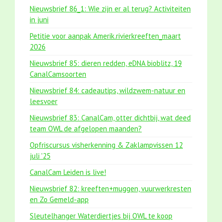
Nieuwsbrief 86_1: Wie zijn er al terug? Activiteiten
in juni
Petitie voor aanpak Amerik.rivierkreeften_maart
2026
Nieuwsbrief 85: dieren redden, eDNA bioblitz, 19
CanalCamsoorten
Nieuwsbrief 84: cadeautips, wildzwem-natuur en
leesvoer
Nieuwsbrief 83: CanalCam, otter dichtbij, wat deed
team OWL de afgelopen maanden?
Opfriscursus visherkenning & Zaklampvissen 12
juli '25
CanalCam Leiden is live!
Nieuwsbrief 82: kreeften+muggen, vuurwerkresten
en Zo Gemeld-app
Sleutelhanger Waterdiertjes bij OWL te koop