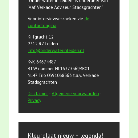
"Onder water in Leiden" is onderdeel van
"Aaf Verkade Adviseur Stadsgrachten"
Voor interviewverzoeken zie
de
contactpagina
Kijfgracht 12
2312 RZ Leiden
info@onderwaterinleiden.nl
KvK 64674487
BTW nummer NL163735694B01
NL47 Trio 0391068563 t.a.v. Verkade
Stadsgrachten
Disclaimer
-
Algemene voorwaarden
-
Privacy
Kleurplaat nieuw + legenda!