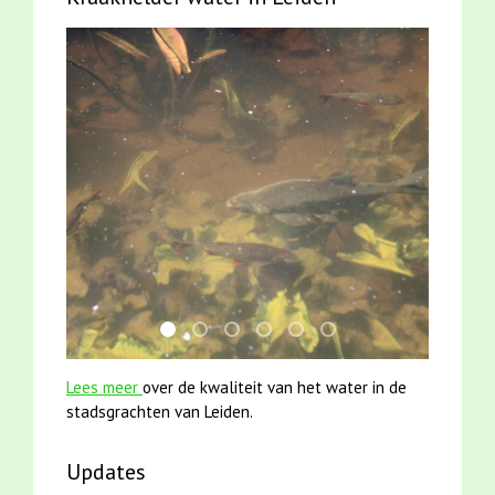
jun2021 28 brasem en rietvoorns 4a verscher
karper met kattenklimtouw
jun2021 zaklv 5 snoekje MOOI
smoelenboek fifi en karper nieu
mei2021 watervogelmethod
mei2021 1 snoekje ell
Lees meer
over de kwaliteit van het water in de
stadsgrachten van Leiden.
Updates