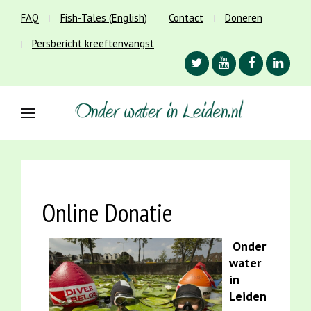
FAQ
Fish-Tales (English)
Contact
Doneren
Persbericht kreeftenvangst
Online Donatie
Onder
water
in
Leiden