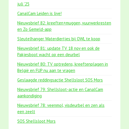
juli '25
CanalCam Leiden is live!
Nieuwsbrief 82: kreeften+muggen, vuurwerkresten
en Zo Gemeld-app
Sleutelhanger Waterdiertjes bij OWL te koop
Nieuwsbrief 81: update TV 18 nov en ook de
Pakjesboot wacht op een deurbel
Nieuwsbrief 80: TV optredens, kreeftenplagen in
België en FUP nu aan te vragen
Geslaagde reddingsactie Shellsloot SOS Mors
Nieuwsbrief 79: Shellsloot-actie en CanalCam
aankondiging
Nieuwsbrief 78: veenmol, visdeurbel en zen als
een zeelt
SOS Shellsloot Mors