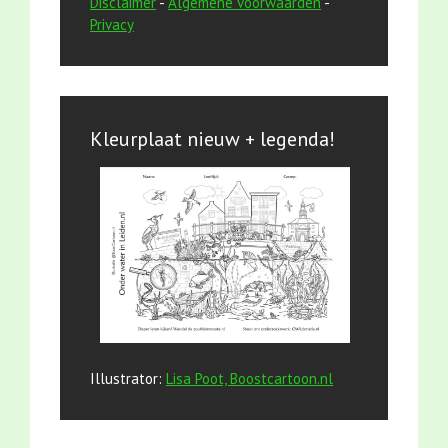
Disclaimer
-
Algemene voorwaarden
-
Privacy
Kleurplaat nieuw + legenda!
Illustrator:
Lisa Poot, Boostcartoon.nl