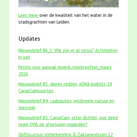
mei2021 1 snoekje elly
smoelenboek fifi en karper nieuwsbrief-
karper met kattenklimtouw
jun2021 zaklv 5 snoekje MOOI
jun2021 28 brasem en riet
mei2021 watervogelme
Lees meer
over de kwaliteit van het water in de
stadsgrachten van Leiden.
Updates
Nieuwsbrief 86_1: Wie zijn er al terug? Activiteiten
in juni
Petitie voor aanpak Amerik.rivierkreeften_maart
2026
Nieuwsbrief 85: dieren redden, eDNA bioblitz, 19
CanalCamsoorten
Nieuwsbrief 84: cadeautips, wildzwem-natuur en
leesvoer
Nieuwsbrief 83: CanalCam, otter dichtbij, wat deed
team OWL de afgelopen maanden?
Opfriscursus visherkenning & Zaklampvissen 12