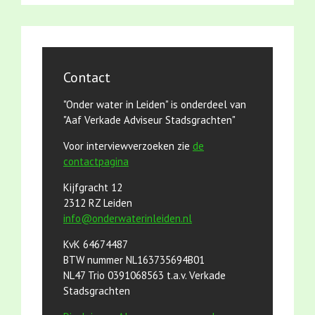
Contact
"Onder water in Leiden" is onderdeel van
"Aaf Verkade Adviseur Stadsgrachten"
Voor interviewverzoeken zie
de
contactpagina
Kijfgracht 12
2312 RZ Leiden
info@onderwaterinleiden.nl
KvK 64674487
BTW nummer NL163735694B01
NL47 Trio 0391068563 t.a.v. Verkade
Stadsgrachten