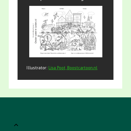
Illustrator:
Lisa Poot, Boostcartoon.nl