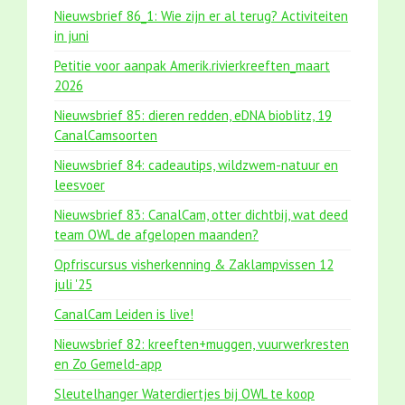
Nieuwsbrief 86_1: Wie zijn er al terug? Activiteiten
in juni
Petitie voor aanpak Amerik.rivierkreeften_maart
2026
Nieuwsbrief 85: dieren redden, eDNA bioblitz, 19
CanalCamsoorten
Nieuwsbrief 84: cadeautips, wildzwem-natuur en
leesvoer
Nieuwsbrief 83: CanalCam, otter dichtbij, wat deed
team OWL de afgelopen maanden?
Opfriscursus visherkenning & Zaklampvissen 12
juli '25
CanalCam Leiden is live!
Nieuwsbrief 82: kreeften+muggen, vuurwerkresten
en Zo Gemeld-app
Sleutelhanger Waterdiertjes bij OWL te koop