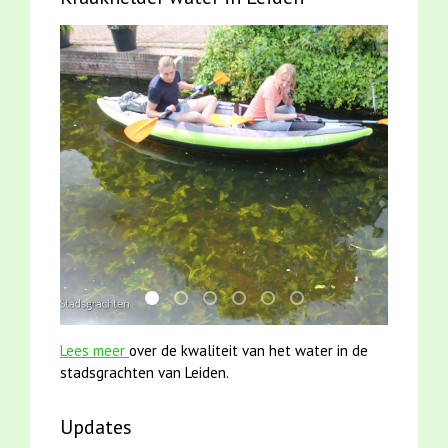
mei2021 1 snoekje elly
mei2021 watervogelmethode fuut met b
smoelenboek fifi en karper nieuwsbr
jun2021 zaklv 5 snoekje MOOI
karper met kattenklimtou
jun2021 28 brasem en 
Lees meer
over de kwaliteit van het water in de
stadsgrachten van Leiden.
Updates