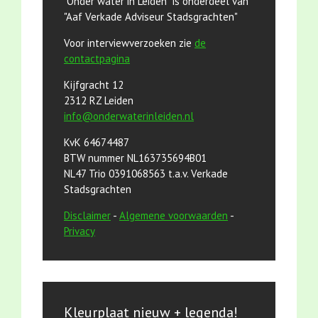
"Onder water in Leiden" is onderdeel van
"Aaf Verkade Adviseur Stadsgrachten"
Voor interviewverzoeken zie
de
contactpagina
Kijfgracht 12
2312 RZ Leiden
info@onderwaterinleiden.nl
KvK 64674487
BTW nummer NL163735694B01
NL47 Trio 0391068563 t.a.v. Verkade
Stadsgrachten
Disclaimer
-
Algemene voorwaarden
-
Privacy
Kleurplaat nieuw + legenda!