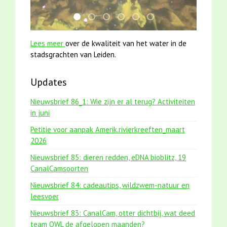
jun2021 28 brasem en rietvoorns 4a verscher
mei2021 1 snoekje elly
jun2021 zaklv 5 snoekje MOOI
karper met kattenklimtouw
smoelenboek fifi en karper
mei2021 watervogelme
Lees meer
over de kwaliteit van het water in de
stadsgrachten van Leiden.
Updates
Nieuwsbrief 86_1: Wie zijn er al terug? Activiteiten
in juni
Petitie voor aanpak Amerik.rivierkreeften_maart
2026
Nieuwsbrief 85: dieren redden, eDNA bioblitz, 19
CanalCamsoorten
Nieuwsbrief 84: cadeautips, wildzwem-natuur en
leesvoer
Nieuwsbrief 83: CanalCam, otter dichtbij, wat deed
team OWL de afgelopen maanden?