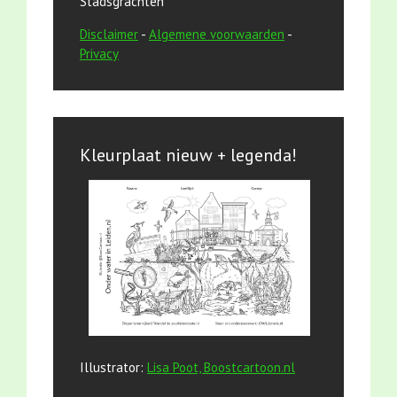
Stadsgrachten
Disclaimer
-
Algemene voorwaarden
-
Privacy
Kleurplaat nieuw + legenda!
Illustrator:
Lisa Poot, Boostcartoon.nl