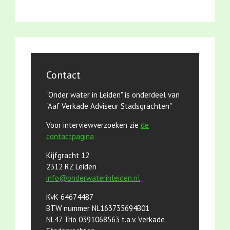
Contact
"Onder water in Leiden" is onderdeel van
"Aaf Verkade Adviseur Stadsgrachten"
Voor interviewverzoeken zie
de
contactpagina
Kijfgracht 12
2312 RZ Leiden
info@onderwaterinleiden.nl
KvK 64674487
BTW nummer NL163735694B01
NL47 Trio 0391068563 t.a.v. Verkade