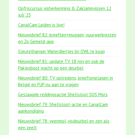
Opfriscursus visherkenning & Zaklampvissen 12
juli '25
CanalCam Leiden is live!
Nieuwsbrief 82: kreeften+muggen, vuurwerkresten
en Zo Gemeld-app
Sleutelhanger Waterdiertjes bij OWL te koop
Nieuwsbrief 81: update TV 18 nov en ook de
Pakjesboot wacht op een deurbel
Nieuwsbrief 80: TV optredens, kreeftenplagen in
België en FUP nu aan te vragen
Geslaagde reddingsactie Shellsloot SOS Mors
Nieuwsbrief 79: Shellsloot-actie en CanalCam
aankondiging
Nieuwsbrief 78: veenmol, visdeurbel en zen als
een zeelt