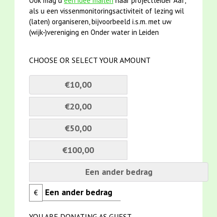
Ook mag u
een idee mailen
naar projectleider Aaf,
als u een vissenmonitoringsactiviteit of lezing wil
(laten) organiseren, bijvoorbeeld i.s.m. met uw
(wijk-)vereniging en Onder water in Leiden
CHOOSE OR SELECT YOUR AMOUNT
€10,00
€20,00
€50,00
€100,00
Een ander bedrag
€
YOU ARE DONATING AS GUEST