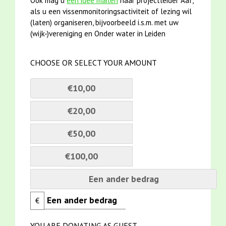
Ook mag u
een idee mailen
naar projectleider Aaf,
als u een vissenmonitoringsactiviteit of lezing wil
(laten) organiseren, bijvoorbeeld i.s.m. met uw
(wijk-)vereniging en Onder water in Leiden
CHOOSE OR SELECT YOUR AMOUNT
€10,00
€20,00
€50,00
€100,00
Een ander bedrag
€
YOU ARE DONATING AS GUEST