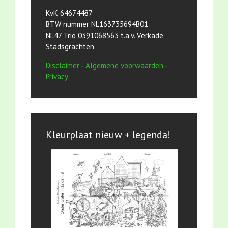
KvK 64674487
BTW nummer NL163735694B01
NL47 Trio 0391068563 t.a.v. Verkade
Stadsgrachten
Disclaimer
-
Algemene voorwaarden
-
Privacy
Kleurplaat nieuw + legenda!