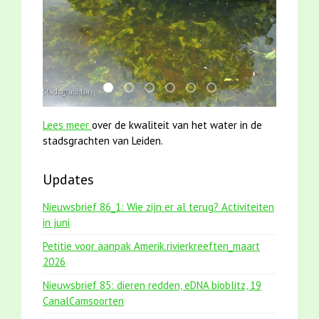
mei2021 1 snoekje elly
karper met kattenklimtouw
jun2021 zaklv 5 snoekje MOOI
mei2021 watervogelmethode fu
smoelenboek fifi en karper
jun2021 28 brasem en 
Lees meer
over de kwaliteit van het water in de
stadsgrachten van Leiden.
Updates
Nieuwsbrief 86_1: Wie zijn er al terug? Activiteiten
in juni
Petitie voor aanpak Amerik.rivierkreeften_maart
2026
Nieuwsbrief 85: dieren redden, eDNA bioblitz, 19
CanalCamsoorten