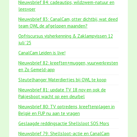
Nieuwsbrief 84: cadeautips, wildzwem-natuur en
leesvoer
Nieuwsbrief 83: CanalCam, otter dichtbij, wat deed
team OWL de afgelopen maanden?
Opfriscursus visherkenning & Zaklampvissen 12
juli '25
CanalCam Leiden is live!
Nieuwsbrief 82: kreeften+muggen, vuurwerkresten
en Zo Gemeld-app
Sleutelhanger Waterdiertjes bij OWL te koop
Nieuwsbrief 81: update TV 18 nov en ook de
Pakjesboot wacht op een deurbel
Nieuwsbrief 80: TV optredens, kreeftenplagen in
België en FUP nu aan te vragen
Geslaagde reddingsactie Shellsloot SOS Mors
Nieuwsbrief 79: Shellsloot-actie en CanalCam