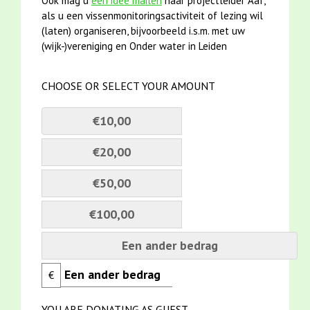
Ook mag u
een idee mailen
naar projectleider Aaf,
als u een vissenmonitoringsactiviteit of lezing wil
(laten) organiseren, bijvoorbeeld i.s.m. met uw
(wijk-)vereniging en Onder water in Leiden
CHOOSE OR SELECT YOUR AMOUNT
€10,00
€20,00
€50,00
€100,00
Een ander bedrag
€
YOU ARE DONATING AS GUEST