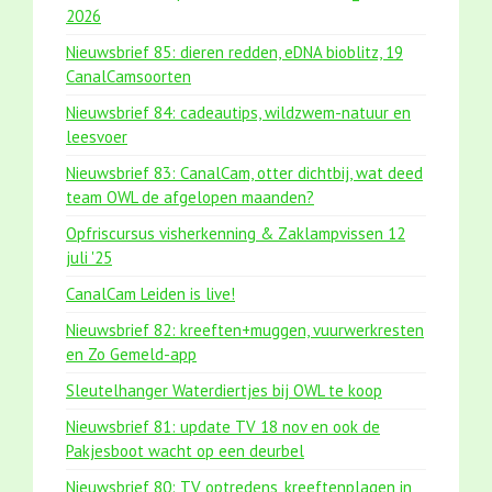
2026
Nieuwsbrief 85: dieren redden, eDNA bioblitz, 19
CanalCamsoorten
Nieuwsbrief 84: cadeautips, wildzwem-natuur en
leesvoer
Nieuwsbrief 83: CanalCam, otter dichtbij, wat deed
team OWL de afgelopen maanden?
Opfriscursus visherkenning & Zaklampvissen 12
juli '25
CanalCam Leiden is live!
Nieuwsbrief 82: kreeften+muggen, vuurwerkresten
en Zo Gemeld-app
Sleutelhanger Waterdiertjes bij OWL te koop
Nieuwsbrief 81: update TV 18 nov en ook de
Pakjesboot wacht op een deurbel
Nieuwsbrief 80: TV optredens, kreeftenplagen in