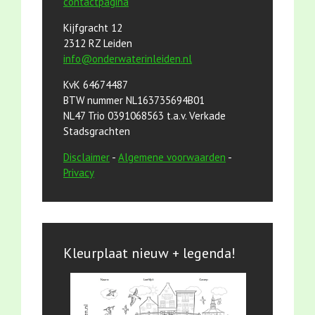
contactpagina
Kijfgracht 12
2312 RZ Leiden
info@onderwaterinleiden.nl
KvK 64674487
BTW nummer NL163735694B01
NL47 Trio 0391068563 t.a.v. Verkade
Stadsgrachten
Disclaimer
-
Algemene voorwaarden
-
Privacy
Kleurplaat nieuw + legenda!