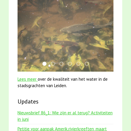
jun2021 28 brasem en rietvoorns 4a verscher
mei2021 watervogelmethode fuut met b
jun2021 zaklv 5 snoekje MOOI
mei2021 1 snoekje elly
smoelenboek fifi en karper
karper met kattenkli
Lees meer
over de kwaliteit van het water in de
stadsgrachten van Leiden.
Updates
Nieuwsbrief 86_1: Wie zijn er al terug? Activiteiten
in juni
Petitie voor aanpak Amerik.rivierkreeften_maart