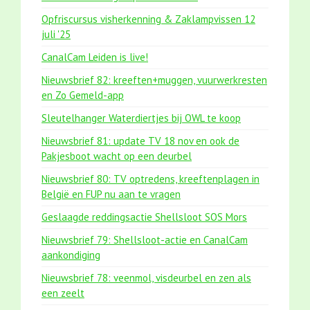
Opfriscursus visherkenning & Zaklampvissen 12
juli '25
CanalCam Leiden is live!
Nieuwsbrief 82: kreeften+muggen, vuurwerkresten
en Zo Gemeld-app
Sleutelhanger Waterdiertjes bij OWL te koop
Nieuwsbrief 81: update TV 18 nov en ook de
Pakjesboot wacht op een deurbel
Nieuwsbrief 80: TV optredens, kreeftenplagen in
België en FUP nu aan te vragen
Geslaagde reddingsactie Shellsloot SOS Mors
Nieuwsbrief 79: Shellsloot-actie en CanalCam
aankondiging
Nieuwsbrief 78: veenmol, visdeurbel en zen als
een zeelt