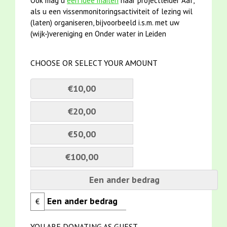
Ook mag u
een idee mailen
naar projectleider Aaf,
als u een vissenmonitoringsactiviteit of lezing wil
(laten) organiseren, bijvoorbeeld i.s.m. met uw
(wijk-)vereniging en Onder water in Leiden
CHOOSE OR SELECT YOUR AMOUNT
€10,00
€20,00
€50,00
€100,00
Een ander bedrag
€
YOU ARE DONATING AS GUEST