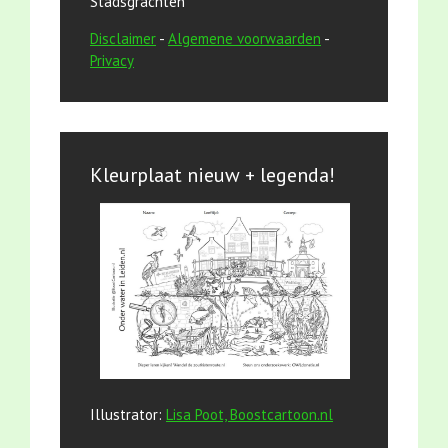
Stadsgrachten
Disclaimer
-
Algemene voorwaarden
-
Privacy
Kleurplaat nieuw + legenda!
Illustrator:
Lisa Poot, Boostcartoon.nl