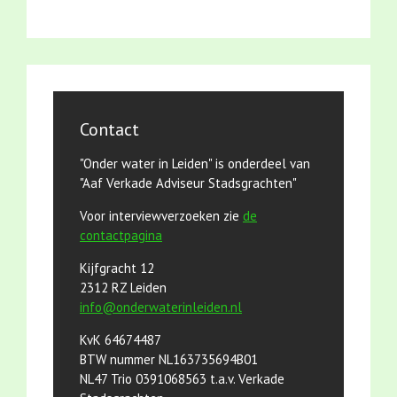
Contact
"Onder water in Leiden" is onderdeel van
"Aaf Verkade Adviseur Stadsgrachten"
Voor interviewverzoeken zie
de
contactpagina
Kijfgracht 12
2312 RZ Leiden
info@onderwaterinleiden.nl
KvK 64674487
BTW nummer NL163735694B01
NL47 Trio 0391068563 t.a.v. Verkade