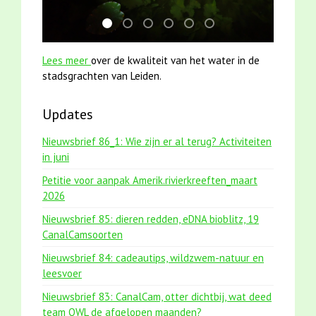
jun2021 zaklv 5 snoekje MOOI
mei2021 watervogelmethode fuut met b
mei2021 1 snoekje elly
smoelenboek fifi en karper nieu
jun2021 28 brasem en riet
karper met kattenkli
Lees meer
over de kwaliteit van het water in de
stadsgrachten van Leiden.
Updates
Nieuwsbrief 86_1: Wie zijn er al terug? Activiteiten
in juni
Petitie voor aanpak Amerik.rivierkreeften_maart
2026
Nieuwsbrief 85: dieren redden, eDNA bioblitz, 19
CanalCamsoorten
Nieuwsbrief 84: cadeautips, wildzwem-natuur en
leesvoer
Nieuwsbrief 83: CanalCam, otter dichtbij, wat deed
team OWL de afgelopen maanden?