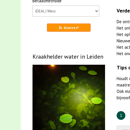
Betaalmethode
Verde
De ont
Ik doneer!
Het on
Het op
Nieuwe
Het ac
Het on
Kraakhelder water in Leiden
Tips 
Houdt 
maatreg
Ook m
bijvoor
1