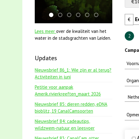
€1
jun2021 zaklv 5 snoekje MOOI
jun2021 28 brasem en rietvoorns 4a v
mei2021 watervogelmethode fuut
karper met kattenklimtouw
smoelenboek fifi en karp
mei2021 1 snoekje e
€
Lees meer
over de kwaliteit van het
2
water in de stadsgrachten van Leiden.
Campa
Updates
Nieuwsbrief 86_1: Wie zijn er al terug?
Activiteiten in juni
Petitie voor aanpak
Amerik.rivierkreeften_maart 2026
Nieuwsbrief 85: dieren redden, eDNA
bioblitz, 19 CanalCamsoorten
Nieuwsbrief 84: cadeautips,
wildzwem-natuur en leesvoer
A
Nieuwsbrief 83: CanalCam, otter