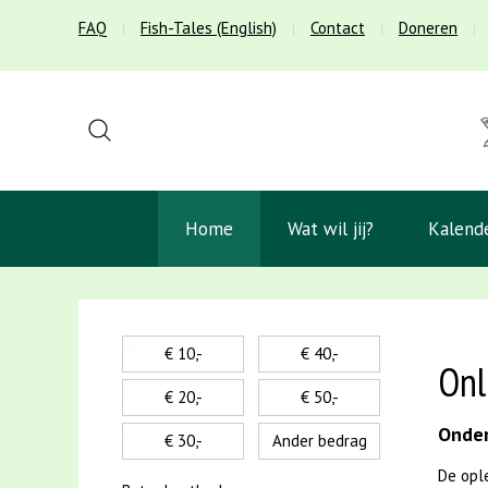
FAQ
Fish-Tales (English)
Contact
Doneren
Home
Wat wil jij?
Kalend
€ 10,-
€ 40,-
Onl
€ 20,-
€ 50,-
Onder
€ 30,-
Ander bedrag
De opl