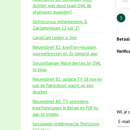
dichtbij, wat deed team OWL de
afgelopen maanden?
3
Opfriscursus visherkenning &
Zaklampvissen 12 juli '25
CanalCam Leiden is live!
Betaa
Nieuwsbrief 82: kreeften+muggen,
Verifi
vuurwerkresten en Zo Gemeld-app
Sleutelhanger Waterdiertjes bij OWL
te koop
Nieuwsbrief 81: update TV 18 nov en
ook de Pakjesboot wacht op een
deurbel
Nieuwsbrief 80: TV optredens,
kreeftenplagen in België en FUP nu
Wil je
aan te vragen
Geslaagde reddingsactie Shellsloot