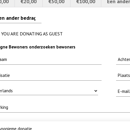
0,00
€20,00
€50,00
€100,00
Een ander
erscherpt
 met baars
er nieuwsbrief-
lly
YOU ARE DONATING AS GUEST
gne Bewoners onderzoeken bewoners
nonieme donatie