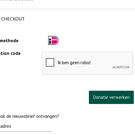
CHECKOUT
lmethode
cation code
 ook de nieuwsbrief ontvangen?