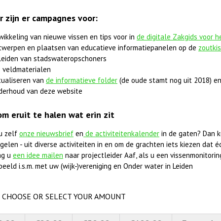
r zijn er campagnes voor:
wikkeling van nieuwe vissen en tips voor in
de digitale Zakgids voor 
twerpen en plaatsen van educatieve informatiepanelen op de
zoutki
leiden van stadswateropschoners
 veldmaterialen
tualiseren van
de informatieve folder
(de oude stamt nog uit 2018) en
derhoud van deze website
om eruit te halen wat erin zit
u zelf
onze nieuwsbrief
en
de activiteitenkalender
in de gaten? Dan k
elen - uit diverse activiteiten in en om de grachten iets kiezen dat éc
ag u
een idee mailen
naar projectleider Aaf, als u een vissenmonitorings
beeld i.s.m. met uw (wijk-)vereniging en Onder water in Leiden
CHOOSE OR SELECT YOUR AMOUNT