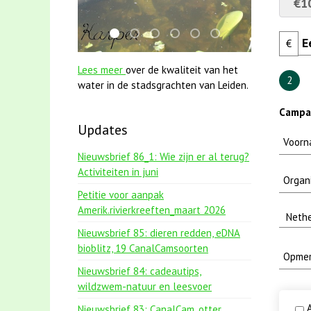
€1
smoelenboek fifi en karper nieuwsbrief-
mei2021 watervogelmethode fuut met
jun2021 zaklv 5 snoekje MOOI
jun2021 28 brasem en rietvoo
mei2021 1 snoekje elly
karper met kattenk
€
Lees meer
over de kwaliteit van het
2
water in de stadsgrachten van Leiden.
Campa
Updates
Nieuwsbrief 86_1: Wie zijn er al terug?
Activiteiten in juni
Petitie voor aanpak
Amerik.rivierkreeften_maart 2026
Nieuwsbrief 85: dieren redden, eDNA
bioblitz, 19 CanalCamsoorten
Nieuwsbrief 84: cadeautips,
wildzwem-natuur en leesvoer
A
Nieuwsbrief 83: CanalCam, otter