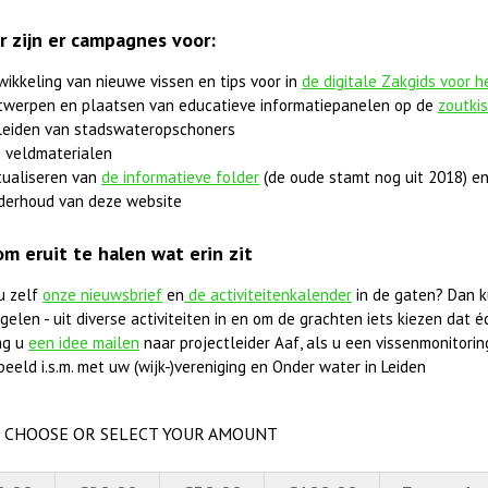
r zijn er campagnes voor:
wikkeling van nieuwe vissen en tips voor in
de digitale Zakgids voor 
twerpen en plaatsen van educatieve informatiepanelen op de
zoutki
leiden van stadswateropschoners
 veldmaterialen
tualiseren van
de informatieve folder
(de oude stamt nog uit 2018) en
derhoud van deze website
om eruit te halen wat erin zit
u zelf
onze nieuwsbrief
en
de activiteitenkalender
in de gaten? Dan k
elen - uit diverse activiteiten in en om de grachten iets kiezen dat éc
ag u
een idee mailen
naar projectleider Aaf, als u een vissenmonitorings
beeld i.s.m. met uw (wijk-)vereniging en Onder water in Leiden
CHOOSE OR SELECT YOUR AMOUNT