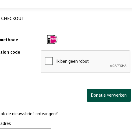
CHECKOUT
lmethode
cation code
 ook de nieuwsbrief ontvangen?