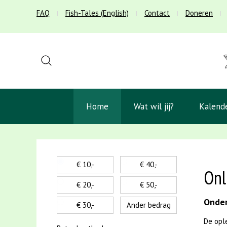
FAQ
Fish-Tales (English)
Contact
Doneren
Home
Wat wil jij?
Kalend
€ 10,-
€ 40,-
Onl
€ 20,-
€ 50,-
Onder
€ 30,-
Ander bedrag
De opl