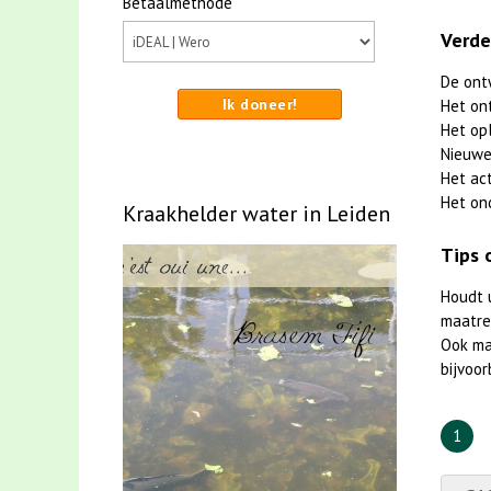
Betaalmethode
Verde
De ont
Ik doneer!
Het on
Het op
Nieuwe
Het ac
Het on
Kraakhelder water in Leiden
Tips 
Houdt 
maatreg
Ook m
bijvoor
1