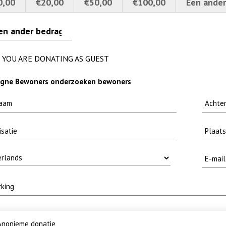
0,00
€20,00
€50,00
€100,00
Een ander
 baars
rns 4a verscherpt
limtouw
YOU ARE DONATING AS GUEST
gne Bewoners onderzoeken bewoners
nonieme donatie