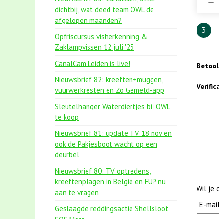
dichtbij, wat deed team OWL de
afgelopen maanden?
3
Opfriscursus visherkenning &
Zaklampvissen 12 juli '25
CanalCam Leiden is live!
Betaa
Nieuwsbrief 82: kreeften+muggen,
Verifi
vuurwerkresten en Zo Gemeld-app
Sleutelhanger Waterdiertjes bij OWL
te koop
Nieuwsbrief 81: update TV 18 nov en
ook de Pakjesboot wacht op een
deurbel
Nieuwsbrief 80: TV optredens,
kreeftenplagen in België en FUP nu
Wil je
aan te vragen
Geslaagde reddingsactie Shellsloot