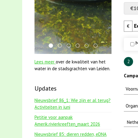
€1
€
M
mei2021 1 snoekje elly
smoelenboek fifi en karper nieuwsbrief
mei2021 watervogelmethode fuut
jun2021 zaklv 5 snoekje MOO
jun2021 28 brasem en ri
karper met kattenk
2
Lees meer
over de kwaliteit van het
water in de stadsgrachten van Leiden.
Campag
Updates
Nieuwsbrief 86_1: Wie zijn er al terug?
Activiteiten in juni
Petitie voor aanpak
Amerik.rivierkreeften_maart 2026
Nieuwsbrief 85: dieren redden, eDNA