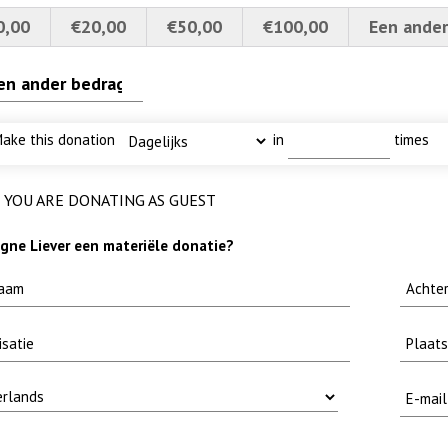
0,00
€20,00
€50,00
€100,00
Een ander
ake this donation
in
times
-
 met baars
I
etvoorns 4a verscherpt
limtouw
YOU ARE DONATING AS GUEST
ne Liever een materiële donatie?