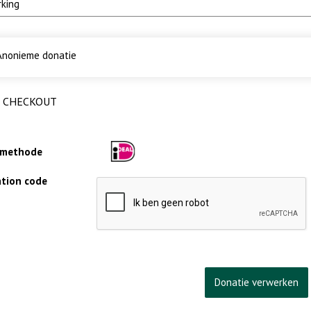
nonieme donatie
CHECKOUT
lmethode
cation code