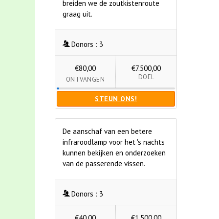
breiden we de zoutkistenroute
graag uit.
Donors :
3
€80,00
€7.500,00
DOEL
ONTVANGEN
STEUN ONS!
De aanschaf van een betere
infraroodlamp voor het 's nachts
kunnen bekijken en onderzoeken
van de passerende vissen.
Donors :
3
€40,00
€1.500,00