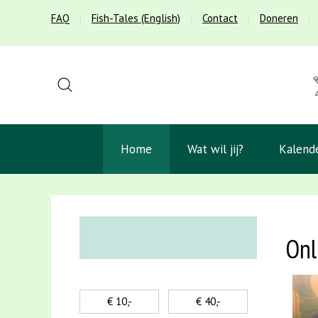
FAQ
Fish-Tales (English)
Contact
Doneren
Home
Wat wil jij?
Kalend
Onl
€ 10,-
€ 40,-