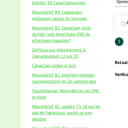
bioblitz, 19 CanalCamsoorten
Nieuwsbrief 84: cadeautips,
wildzwem-natuur en leesvoer
A
Nieuwsbrief 83: CanalCam, otter
dichtbij, wat deed team OWL de
afgelopen maanden?
3
Opfriscursus visherkenning &
Zaklampvissen 12 juli '25
Betaa
CanalCam Leiden is live!
Verifi
Nieuwsbrief 82: kreeften+muggen,
vuurwerkresten en Zo Gemeld-app
Sleutelhanger Waterdiertjes bij OWL
te koop
Nieuwsbrief 81: update TV 18 nov en
ook de Pakjesboot wacht op een
deurbel