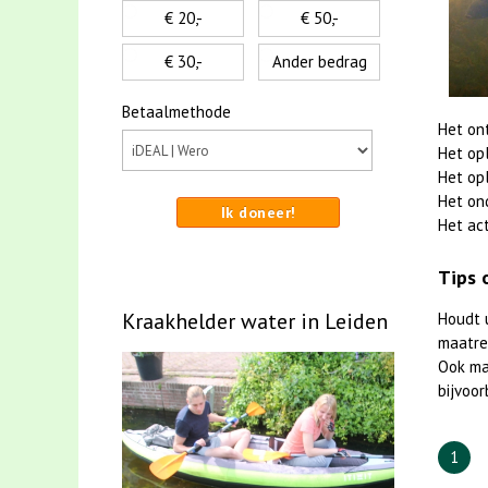
€ 20,-
€ 50,-
€ 30,-
Ander bedrag
Betaalmethode
Het on
Het op
Het op
Het on
Ik doneer!
Het act
Tips 
Kraakhelder water in Leiden
Houdt 
maatreg
Ook m
bijvoor
1