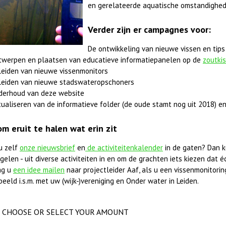
en gerelateerde aquatische omstandighed
Verder zijn er campagnes voor:
De ontwikkeling van nieuwe vissen en tips
twerpen en plaatsen van educatieve informatiepanelen op de
zoutki
leiden van nieuwe vissenmonitors
leiden van nieuwe stadswateropschoners
derhoud van deze website
ualiseren van de informatieve folder (de oude stamt nog uit 2018) en
om eruit te halen wat erin zit
u zelf
onze nieuwsbrief
en
de activiteitenkalender
in de gaten? Dan k
elen - uit diverse activiteiten in en om de grachten iets kiezen dat éc
ag u
een idee mailen
naar projectleider Aaf, als u een vissenmonitorings
beeld i.s.m. met uw (wijk-)vereniging en Onder water in Leiden.
CHOOSE OR SELECT YOUR AMOUNT