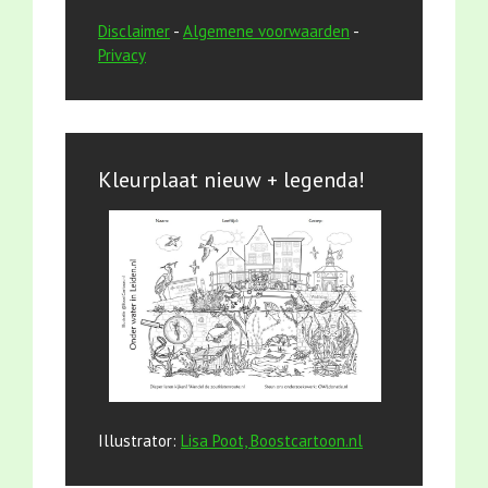
Disclaimer
-
Algemene voorwaarden
-
Privacy
Kleurplaat nieuw + legenda!
Illustrator:
Lisa Poot, Boostcartoon.nl