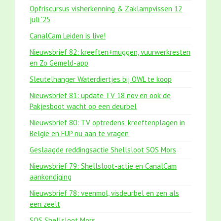
Opfriscursus visherkenning & Zaklampvissen 12
juli '25
CanalCam Leiden is live!
Nieuwsbrief 82: kreeften+muggen, vuurwerkresten
en Zo Gemeld-app
Sleutelhanger Waterdiertjes bij OWL te koop
Nieuwsbrief 81: update TV 18 nov en ook de
Pakjesboot wacht op een deurbel
Nieuwsbrief 80: TV optredens, kreeftenplagen in
België en FUP nu aan te vragen
Geslaagde reddingsactie Shellsloot SOS Mors
Nieuwsbrief 79: Shellsloot-actie en CanalCam
aankondiging
Nieuwsbrief 78: veenmol, visdeurbel en zen als
een zeelt
SOS Shellsloot Mors