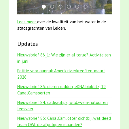
karper met kattenklimtouw
jun2021 28 brasem en rietvoorns 4a ver
jun2021 zaklv 5 snoekje MOOI
mei2021 1 snoekje elly
smoelenboek fifi en karper
mei2021 watervogelme
Lees meer
over de kwaliteit van het water in de
stadsgrachten van Leiden.
Updates
Nieuwsbrief 86_1: Wie zijn er al terug? Activiteiten
in juni
Petitie voor aanpak Amerik.rivierkreeften_maart
2026
Nieuwsbrief 85: dieren redden, eDNA bioblitz, 19
CanalCamsoorten
Nieuwsbrief 84: cadeautips, wildzwem-natuur en
leesvoer
Nieuwsbrief 83: CanalCam, otter dichtbij, wat deed
team OWL de afgelopen maanden?