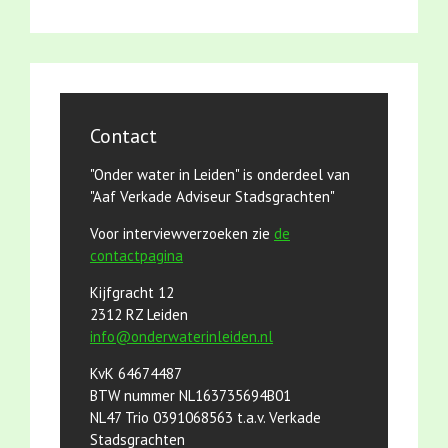
Contact
"Onder water in Leiden" is onderdeel van
"Aaf Verkade Adviseur Stadsgrachten"
Voor interviewverzoeken zie
de
contactpagina
Kijfgracht 12
2312 RZ Leiden
info@onderwaterinleiden.nl
KvK 64674487
BTW nummer NL163735694B01
NL47 Trio 0391068563 t.a.v. Verkade
Stadsgrachten