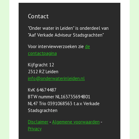
Contact
"Onder water in Leiden" is onderdeel van
"Aaf Verkade Adviseur Stadsgrachten"
Voor interviewverzoeken zie
de
contactpagina
Kijfgracht 12
2312 RZ Leiden
info@onderwaterinleiden.nl
KvK 64674487
BTW nummer NL163735694B01
NL47 Trio 0391068563 t.a.v. Verkade
Stadsgrachten
Disclaimer
-
Algemene voorwaarden
-
Privacy