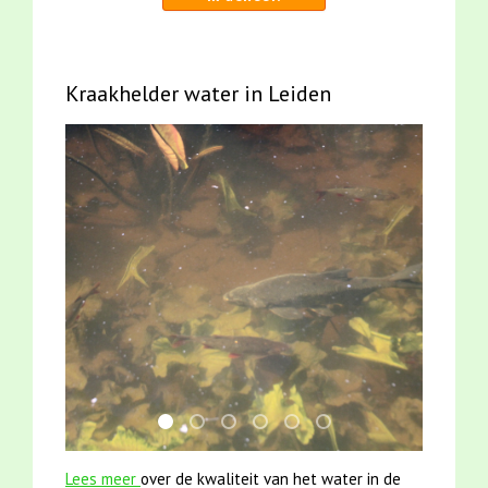
Kraakhelder water in Leiden
jun2021 28 brasem en rietvoorns 4a verscher
mei2021 watervogelmethode fuut met b
smoelenboek fifi en karper nieuwsbr
jun2021 zaklv 5 snoekje MOOI
karper met kattenklimtou
mei2021 1 snoekje ell
Lees meer
over de kwaliteit van het water in de