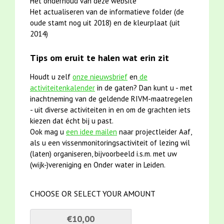
Het onderhoud van deze website
Het actualiseren van de informatieve folder (de
oude stamt nog uit 2018) en de kleurplaat (uit
2014)
Tips om eruit te halen wat erin zit
Houdt u zelf
onze nieuwsbrief
en
de
activiteitenkalender
in de gaten? Dan kunt u - met
inachtneming van de geldende RIVM-maatregelen
- uit diverse activiteiten in en om de grachten iets
kiezen dat écht bij u past.
Ook mag u
een idee mailen
naar projectleider Aaf,
als u een vissenmonitoringsactiviteit of lezing wil
(laten) organiseren, bijvoorbeeld i.s.m. met uw
(wijk-)vereniging en Onder water in Leiden.
CHOOSE OR SELECT YOUR AMOUNT
€10,00