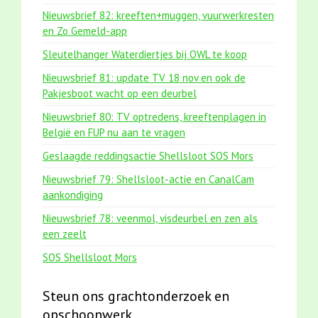
Nieuwsbrief 82: kreeften+muggen, vuurwerkresten
en Zo Gemeld-app
Sleutelhanger Waterdiertjes bij OWL te koop
Nieuwsbrief 81: update TV 18 nov en ook de
Pakjesboot wacht op een deurbel
Nieuwsbrief 80: TV optredens, kreeftenplagen in
België en FUP nu aan te vragen
Geslaagde reddingsactie Shellsloot SOS Mors
Nieuwsbrief 79: Shellsloot-actie en CanalCam
aankondiging
Nieuwsbrief 78: veenmol, visdeurbel en zen als
een zeelt
SOS Shellsloot Mors
Steun ons grachtonderzoek en
opschoonwerk