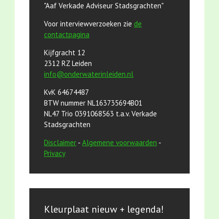
"Aaf Verkade Adviseur Stadsgrachten"
Voor interviewverzoeken zie
de
contactpagina
Kijfgracht 12
2312 RZ Leiden
info@onderwaterinleiden.nl
KvK 64674487
BTW nummer NL163735694B01
NL47 Trio 0391068563 t.a.v. Verkade
Stadsgrachten
Disclaimer
-
Algemene voorwaarden
-
Privacy
Kleurplaat nieuw + legenda!