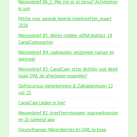
Nieuwsbrief 86_1: Wie zijn er al terug? Activiteiten
in juni
Petitie voor aanpak Amerik.rivierkreeften_maart
2026
Nieuwsbrief 85: dieren redden, eDNA bioblitz, 19
CanalCamsoorten
Nieuwsbrief 84: cadeautips, wildzwem-natuur en
leesvoer
Nieuwsbrief 83: CanalCam, otter dichtbij, wat deed
team OWL de afgelopen maanden?
Opfriscursus visherkenning & Zaklampvissen 12
juli '25
CanalCam Leiden is live!
Nieuwsbrief 82: kreeften+muggen, vuurwerkresten
en Zo Gemeld-app
Sleutelhanger Waterdiertjes bij OWL te koop