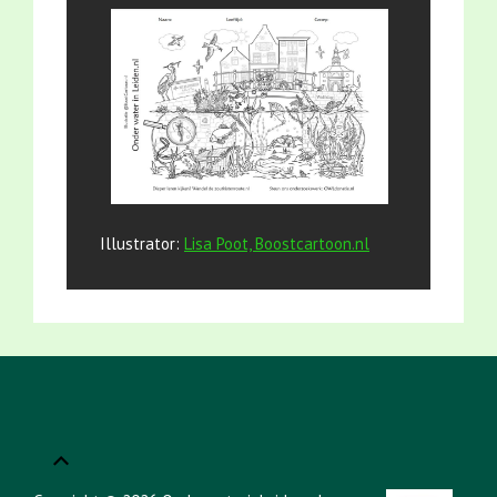
Illustrator:
Lisa Poot, Boostcartoon.nl