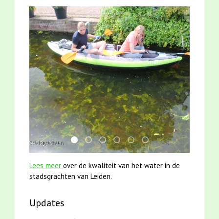
mei2021 1 snoekje elly
jun2021 28 brasem en rietvoorns 4a ver
mei2021 watervogelmethode fuut m
karper met kattenklimtouw
smoelenboek fifi en karper
jun2021 zaklv 5 snoek
Lees meer
over de kwaliteit van het water in de
stadsgrachten van Leiden.
Updates