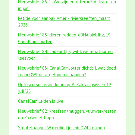
Nieuwsbrief 86_1: Wie zijn er al terug? Activiteiten
in juni
Petitie voor aanpak Amerik.rivierkreeften_maart
2026
Nieuwsbrief 85: dieren redden, eDNA bioblitz, 19
CanalCamsoorten
Nieuwsbrief 84: cadeautips, wildzwem-natuur en
leesvoer
Nieuwsbrief 83: CanalCam, otter dichtbij, wat deed
team OWL de afgelopen maanden?
Opfriscursus visherkenning & Zaklampvissen 12
juli '25
CanalCam Leiden is live!
Nieuwsbrief 82: kreeften+muggen, vuurwerkresten
en Zo Gemeld-app
Sleutelhanger Waterdiertjes bij OWL te koop