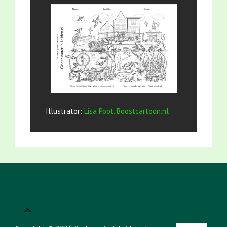
Illustrator:
Lisa Poot, Boostcartoon.nl