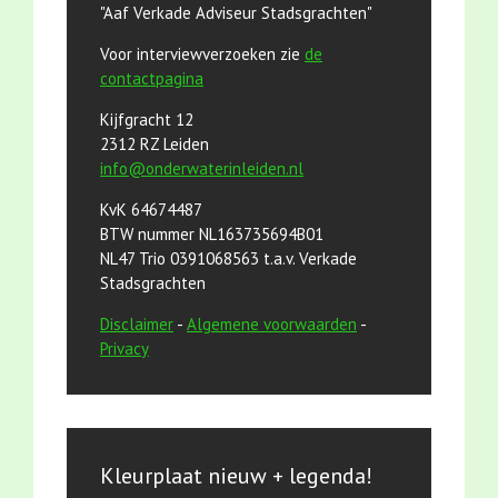
"Aaf Verkade Adviseur Stadsgrachten"
Voor interviewverzoeken zie
de
contactpagina
Kijfgracht 12
2312 RZ Leiden
info@onderwaterinleiden.nl
KvK 64674487
BTW nummer NL163735694B01
NL47 Trio 0391068563 t.a.v. Verkade
Stadsgrachten
Disclaimer
-
Algemene voorwaarden
-
Privacy
Kleurplaat nieuw + legenda!