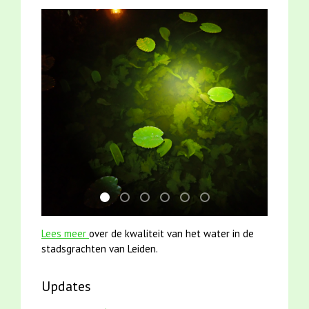
jun2021 zaklv 5 snoekje MOOI
jun2021 28 brasem en rietvoorns 4a ver
mei2021 watervogelmethode fuut m
mei2021 1 snoekje elly
karper met kattenklimtou
smoelenboek fifi en ka
Lees meer
over de kwaliteit van het water in de
stadsgrachten van Leiden.
Updates