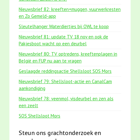
Nieuwsbrief 82: kreeften+muggen, vuurwerkresten
en Zo Gemeld-app
Sleutelhanger Waterdiertjes bij OWL te koop
Nieuwsbrief 81: update TV 18 nov en ook de
Pakjesboot wacht op een deurbel
Nieuwsbrief 80: TV optredens, kreeftenplagen in
België en FUP nu aan te vragen
Geslaagde reddingsactie Shellsloot SOS Mors
Nieuwsbrief 79: Shellsloot-actie en CanalCam
aankondiging
Nieuwsbrief 78: veenmol, visdeurbel en zen als
een zeelt
SOS Shellsloot Mors
Steun ons grachtonderzoek en