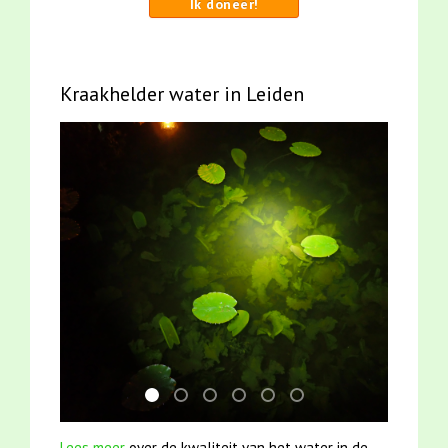
Ik doneer!
Kraakhelder water in Leiden
jun2021 zaklv 5 snoekje MOOI
smoelenboek fifi en karper nieuwsbrief-
jun2021 28 brasem en rietvoorns 4a
mei2021 1 snoekje elly
karper met kattenklimtou
mei2021 watervogelme
Lees meer
over de kwaliteit van het water in de