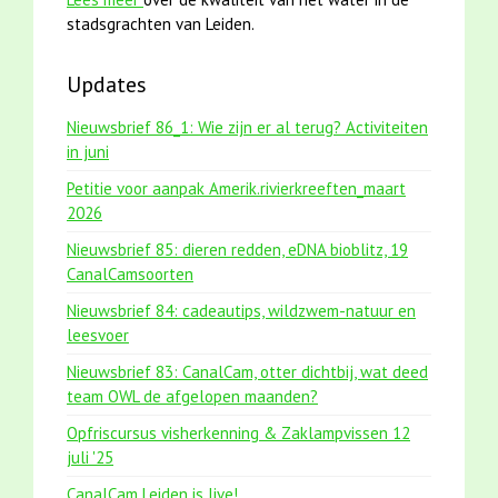
stadsgrachten van Leiden.
Updates
Nieuwsbrief 86_1: Wie zijn er al terug? Activiteiten
in juni
Petitie voor aanpak Amerik.rivierkreeften_maart
2026
Nieuwsbrief 85: dieren redden, eDNA bioblitz, 19
CanalCamsoorten
Nieuwsbrief 84: cadeautips, wildzwem-natuur en
leesvoer
Nieuwsbrief 83: CanalCam, otter dichtbij, wat deed
team OWL de afgelopen maanden?
Opfriscursus visherkenning & Zaklampvissen 12
juli '25
CanalCam Leiden is live!