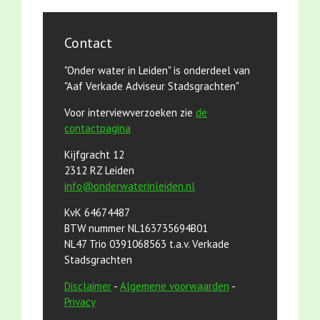
Contact
"Onder water in Leiden" is onderdeel van
"Aaf Verkade Adviseur Stadsgrachten"
Voor interviewverzoeken zie
de
contactpagina
Kijfgracht 12
2312 RZ Leiden
info@onderwaterinleiden.nl
KvK 64674487
BTW nummer NL163735694B01
NL47 Trio 0391068563 t.a.v. Verkade
Stadsgrachten
Disclaimer
-
Algemene voorwaarden
-
Privacy