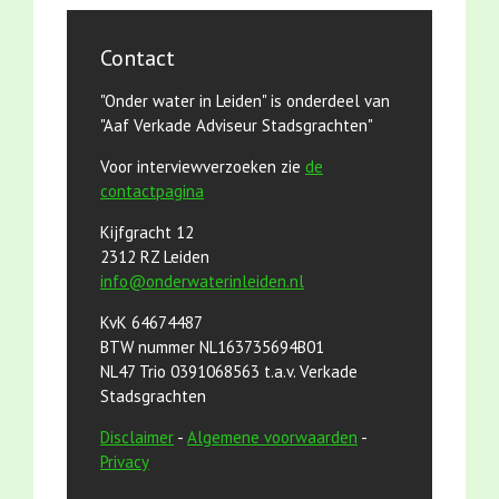
Contact
"Onder water in Leiden" is onderdeel van
"Aaf Verkade Adviseur Stadsgrachten"
Voor interviewverzoeken zie
de
contactpagina
Kijfgracht 12
2312 RZ Leiden
info@onderwaterinleiden.nl
KvK 64674487
BTW nummer NL163735694B01
NL47 Trio 0391068563 t.a.v. Verkade
Stadsgrachten
Disclaimer
-
Algemene voorwaarden
-
Privacy