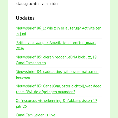
stadsgrachten van Leiden.
Updates
Nieuwsbrief 86_1: Wie zijn er al terug? Activiteiten
in juni
Petitie voor aanpak Amerik.rivierkreeften_maart
2026
Nieuwsbrief 85: dieren redden, eDNA bioblitz, 19
CanalCamsoorten
Nieuwsbrief 84: cadeautips, wildzwem-natuur en
leesvoer
Nieuwsbrief 83: CanalCam, otter dichtbij, wat deed
team OWL de afgelopen maanden?
Opfriscursus visherkenning & Zaklampvissen 12
juli '25
CanalCam Leiden is live!