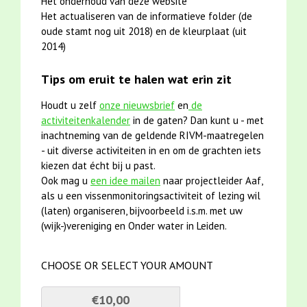
Het onderhoud van deze website
Het actualiseren van de informatieve folder (de
oude stamt nog uit 2018) en de kleurplaat (uit
2014)
Tips om eruit te halen wat erin zit
Houdt u zelf
onze nieuwsbrief
en
de
activiteitenkalender
in de gaten? Dan kunt u - met
inachtneming van de geldende RIVM-maatregelen
- uit diverse activiteiten in en om de grachten iets
kiezen dat écht bij u past.
Ook mag u
een idee mailen
naar projectleider Aaf,
als u een vissenmonitoringsactiviteit of lezing wil
(laten) organiseren, bijvoorbeeld i.s.m. met uw
(wijk-)vereniging en Onder water in Leiden.
CHOOSE OR SELECT YOUR AMOUNT
€10,00