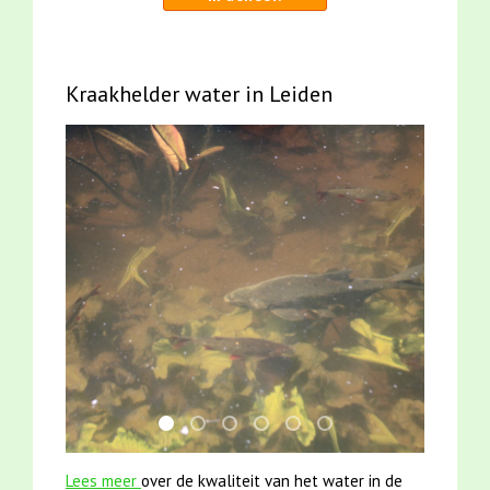
Kraakhelder water in Leiden
jun2021 28 brasem en rietvoorns 4a verscher
mei2021 watervogelmethode fuut met b
mei2021 1 snoekje elly
jun2021 zaklv 5 snoekje MOOI
karper met kattenklimtou
smoelenboek fifi en ka
Lees meer
over de kwaliteit van het water in de