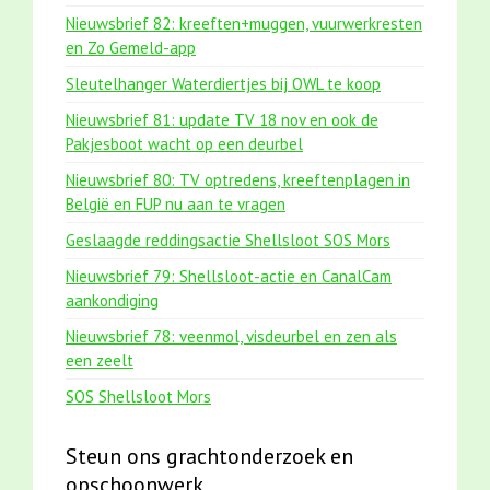
Nieuwsbrief 82: kreeften+muggen, vuurwerkresten
en Zo Gemeld-app
Sleutelhanger Waterdiertjes bij OWL te koop
Nieuwsbrief 81: update TV 18 nov en ook de
Pakjesboot wacht op een deurbel
Nieuwsbrief 80: TV optredens, kreeftenplagen in
België en FUP nu aan te vragen
Geslaagde reddingsactie Shellsloot SOS Mors
Nieuwsbrief 79: Shellsloot-actie en CanalCam
aankondiging
Nieuwsbrief 78: veenmol, visdeurbel en zen als
een zeelt
SOS Shellsloot Mors
Steun ons grachtonderzoek en
opschoonwerk