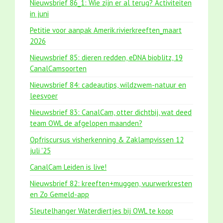
Nieuwsbrief 86_1: Wie zijn er al terug? Activiteiten
in juni
Petitie voor aanpak Amerik.rivierkreeften_maart
2026
Nieuwsbrief 85: dieren redden, eDNA bioblitz, 19
CanalCamsoorten
Nieuwsbrief 84: cadeautips, wildzwem-natuur en
leesvoer
Nieuwsbrief 83: CanalCam, otter dichtbij, wat deed
team OWL de afgelopen maanden?
Opfriscursus visherkenning & Zaklampvissen 12
juli '25
CanalCam Leiden is live!
Nieuwsbrief 82: kreeften+muggen, vuurwerkresten
en Zo Gemeld-app
Sleutelhanger Waterdiertjes bij OWL te koop