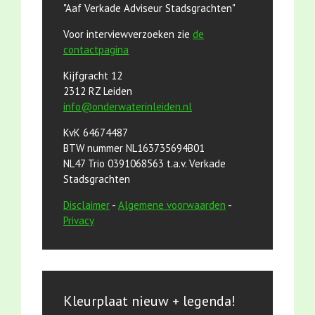
"Aaf Verkade Adviseur Stadsgrachten"
Voor interviewverzoeken zie
de
contactpagina
Kijfgracht 12
2312 RZ Leiden
info@onderwaterinleiden.nl
KvK 64674487
BTW nummer NL163735694B01
NL47 Trio 0391068563 t.a.v. Verkade
Stadsgrachten
Disclaimer
-
Algemene voorwaarden
-
Privacy
Kleurplaat nieuw + legenda!