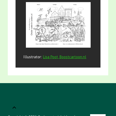
Illustrator:
Lisa Poot, Boostcartoon.nl