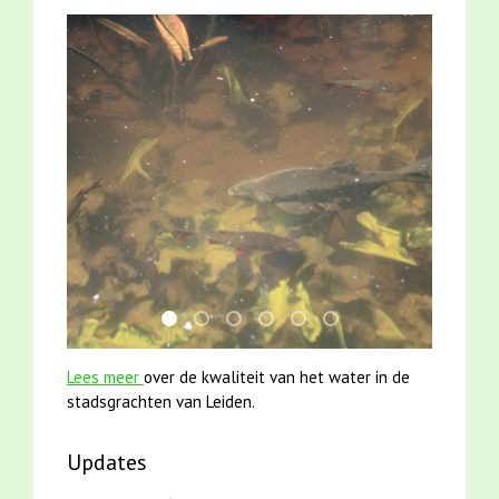
jun2021 28 brasem en rietvoorns 4a verscher
mei2021 watervogelmethode fuut met b
karper met kattenklimtouw
mei2021 1 snoekje elly
jun2021 zaklv 5 snoekje M
smoelenboek fifi en ka
Lees meer
over de kwaliteit van het water in de
stadsgrachten van Leiden.
Updates