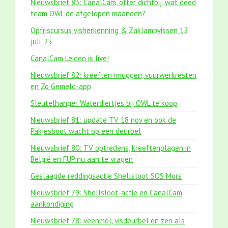
Nieuwsbrief 83: CanalCam, otter dichtbij, wat deed
team OWL de afgelopen maanden?
Opfriscursus visherkenning & Zaklampvissen 12
juli '25
CanalCam Leiden is live!
Nieuwsbrief 82: kreeften+muggen, vuurwerkresten
en Zo Gemeld-app
Sleutelhanger Waterdiertjes bij OWL te koop
Nieuwsbrief 81: update TV 18 nov en ook de
Pakjesboot wacht op een deurbel
Nieuwsbrief 80: TV optredens, kreeftenplagen in
België en FUP nu aan te vragen
Geslaagde reddingsactie Shellsloot SOS Mors
Nieuwsbrief 79: Shellsloot-actie en CanalCam
aankondiging
Nieuwsbrief 78: veenmol, visdeurbel en zen als