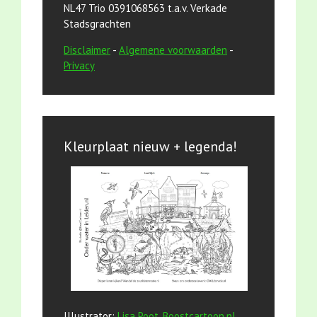
NL47 Trio 0391068563 t.a.v. Verkade
Stadsgrachten
Disclaimer
-
Algemene voorwaarden
-
Privacy
Kleurplaat nieuw + legenda!
Illustrator:
Lisa Poot, Boostcartoon.nl