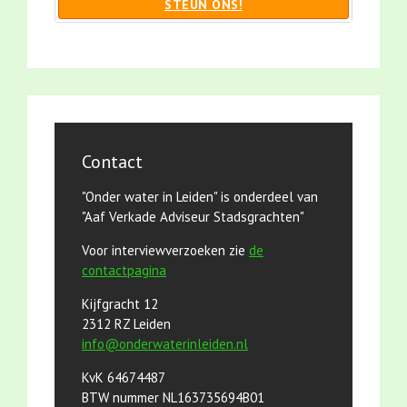
STEUN ONS!
Contact
"Onder water in Leiden" is onderdeel van
"Aaf Verkade Adviseur Stadsgrachten"
Voor interviewverzoeken zie
de
contactpagina
Kijfgracht 12
2312 RZ Leiden
info@onderwaterinleiden.nl
KvK 64674487
BTW nummer NL163735694B01