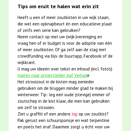
Tips om eruit te halen wat erin zit
Heeft u een of meer zoutkisten in uw wijk staan,
die wel een opknapbeurt én een educatieve plaat
of zelfs een serie kan gebruiken?
Neem contact op met uw (wijk-)vereniging en
vraag hen of er budget is voor de adoptie van één
of meer zoutkisten. Of ga zelf aan de slag met
crowdfunding via bijv. de buurtapp, Facebook of de
wijkkrant.
U mag uw ideeën over tekst en inhoud (incl. foto's)
mailen naar projectleider Aaf Verkad
e
Het strooizout in de kisten mag eenieder
gebruiken om de bruggen minder glad te maken bij
winterweer. Tip: leg een oude (stevige) emmer of
zoutschep in de kist klaar, die men kan gebruiken
om zelf te strooien.
Ziet u graffiti of een andere
tag
op uw zoutkist?
Pak gerust een schuursponsje en wat terpentine
en poets het eraf. Daarmee zorgt u écht voor uw