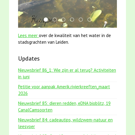
smoelenboek fifi en karper nieuwsbrief-
karper met kattenklimtouw
mei2021 1 snoekje elly
jun2021 28 brasem en rietvoorn
mei2021 watervogelmethod
jun2021 zaklv 5 snoek
Lees meer
over de kwaliteit van het water in de
stadsgrachten van Leiden.
Updates
Nieuwsbrief 86_1: Wie zijn er al terug? Activiteiten
in juni
Petitie voor aanpak Amerik.rivierkreeften_maart
2026
Nieuwsbrief 85: dieren redden, eDNA bioblitz, 19
CanalCamsoorten
Nieuwsbrief 84: cadeautips, wildzwem-natuur en
leesvoer