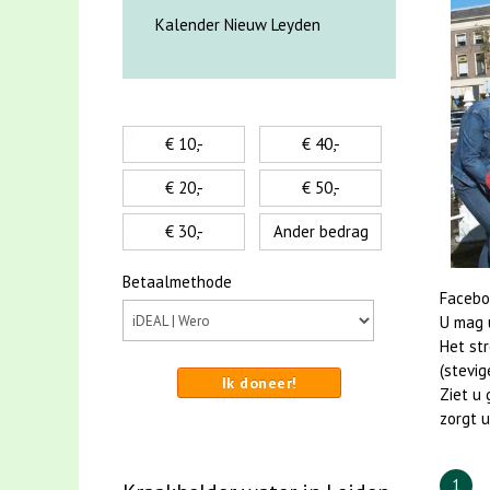
Kalender Nieuw Leyden
€ 10,-
€ 40,-
€ 20,-
€ 50,-
€ 30,-
Ander bedrag
Betaalmethode
Facebo
U mag u
Het st
(stevig
Ik doneer!
Ziet u 
zorgt u
1