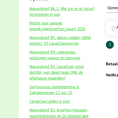
Nieuwsbrief 86_1: Wie zijn er al terug?
Activiteiten in juni
Petitie voor aanpak
A
Amerik.rivierkreeften_maart 2026
Nieuwsbrief 85: dieren redden, eDNA
bioblitz, 19 CanalCamsoorten
3
Nieuwsbrief 84: cadeautips,
wildzwem-natuur en leesvoer
Betaa
Nieuwsbrief 83: CanalCam, otter
dichtbij, wat deed team OWL de
Verifi
afgelopen maanden?
Opfriscursus visherkenning &
Zaklampvissen 12 juli '25
CanalCam Leiden is live!
Nieuwsbrief 82: kreeften+muggen,
vuurwerkresten en Zo Gemeld-app