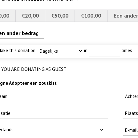
0,00
€20,00
€50,00
€100,00
Een ander
ake this donation
in
times
YOU ARE DONATING AS GUEST
ne Adopteer een zoutkist
 baars
4a verscherpt
I
uw
lly