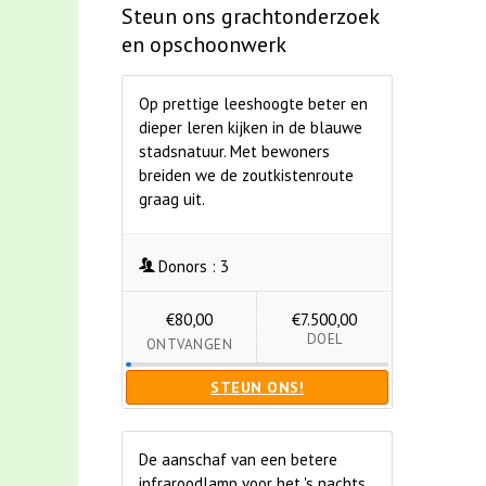
Steun ons grachtonderzoek
en opschoonwerk
Op prettige leeshoogte beter en
dieper leren kijken in de blauwe
stadsnatuur. Met bewoners
breiden we de zoutkistenroute
graag uit.
Donors :
3
€80,00
€7.500,00
DOEL
ONTVANGEN
STEUN ONS!
De aanschaf van een betere
infraroodlamp voor het 's nachts