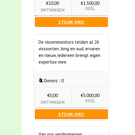
€10,00
€1.500,00
DOEL
ONTVANGEN
STEUN ONS!
De vissenmonitors telden al 26
vissoorten. Jong en oud, ervaren
en nieuw, iedereen brengt eigen
expertise mee.
Donors :
0
€0,00
€5.000,00
DOEL
ONTVANGEN
STEUN ONS!
Van ons veldmateriaal