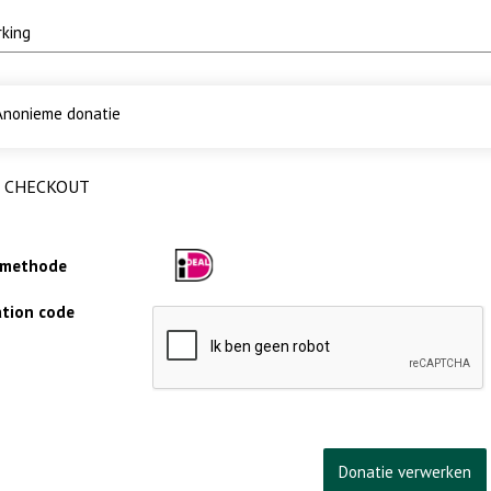
nonieme donatie
CHECKOUT
lmethode
cation code