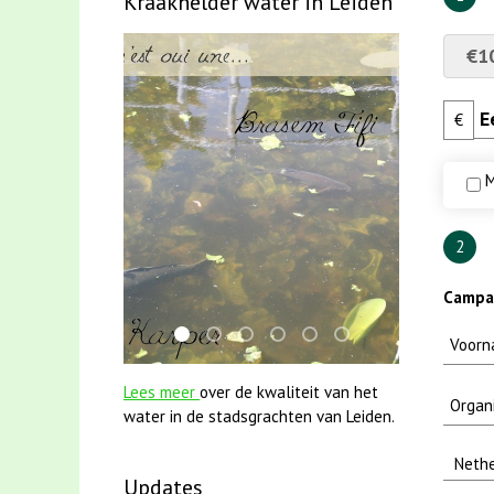
Kraakhelder water in Leiden
€1
€
M
2
Campag
smoelenboek fifi en karper nieuwsbrief-
mei2021 watervogelmethode fuut met
jun2021 28 brasem en rietvoorns 
jun2021 zaklv 5 snoekje MOO
karper met kattenklimto
mei2021 1 snoekje e
Lees meer
over de kwaliteit van het
water in de stadsgrachten van Leiden.
Updates