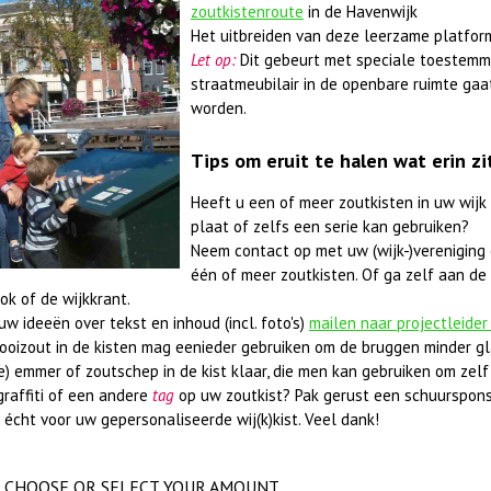
zoutkistenroute
in de Havenwijk
Het uitbreiden van deze leerzame platfor
Let op:
Dit gebeurt met speciale toestemm
straatmeubilair in de openbare ruimte gaa
worden.
Tips om eruit te halen wat erin zi
Heeft u een of meer zoutkisten in uw wijk
plaat of zelfs een serie kan gebruiken?
Neem contact op met uw (wijk-)vereniging 
één of meer zoutkisten. Of ga zelf aan de 
ok of de wijkkrant.
w ideeën over tekst en inhoud (incl. foto's)
mailen naar projectleider
rooizout in de kisten mag eenieder gebruiken om de bruggen minder gl
e) emmer of zoutschep in de kist klaar, die men kan gebruiken om zelf 
graffiti of een andere
tag
op uw zoutkist? Pak gerust een schuurspons
 écht voor uw gepersonaliseerde wij(k)kist. Veel dank!
CHOOSE OR SELECT YOUR AMOUNT