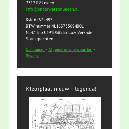
2312 RZ Leiden
info@onderwaterinleiden.nl
KvK 64674487
BTW nummer NL163735694B01
NL47 Trio 0391068563 t.a.v. Verkade
Stadsgrachten
Disclaimer
-
Algemene voorwaarden
-
Privacy
Kleurplaat nieuw + legenda!