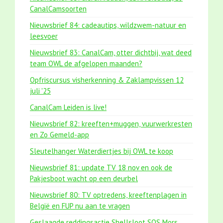
CanalCamsoorten
Nieuwsbrief 84: cadeautips, wildzwem-natuur en
leesvoer
Nieuwsbrief 83: CanalCam, otter dichtbij, wat deed
team OWL de afgelopen maanden?
Opfriscursus visherkenning & Zaklampvissen 12
juli '25
CanalCam Leiden is live!
Nieuwsbrief 82: kreeften+muggen, vuurwerkresten
en Zo Gemeld-app
Sleutelhanger Waterdiertjes bij OWL te koop
Nieuwsbrief 81: update TV 18 nov en ook de
Pakjesboot wacht op een deurbel
Nieuwsbrief 80: TV optredens, kreeftenplagen in
België en FUP nu aan te vragen
Geslaagde reddingsactie Shellsloot SOS Mors