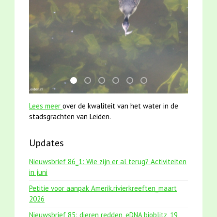
mei2021 watervogelmethode fuut met baars
karper met kattenklimtouw
jun2021 28 brasem en rietvoorns 4a
smoelenboek fifi en karper nieu
mei2021 1 snoekje elly
jun2021 zaklv 5 snoek
Lees meer
over de kwaliteit van het water in de
stadsgrachten van Leiden.
Updates
Nieuwsbrief 86_1: Wie zijn er al terug? Activiteiten
in juni
Petitie voor aanpak Amerik.rivierkreeften_maart
2026
Nieuwsbrief 85: dieren redden, eDNA bioblitz, 19