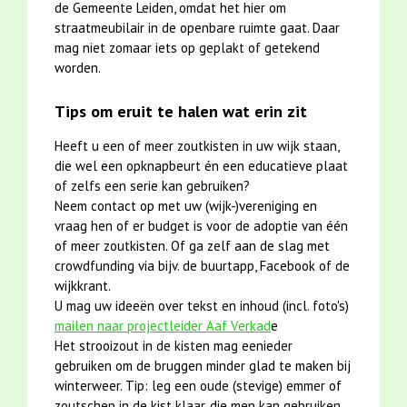
de Gemeente Leiden, omdat het hier om
straatmeubilair in de openbare ruimte gaat. Daar
mag niet zomaar iets op geplakt of getekend
worden.
Tips om eruit te halen wat erin zit
Heeft u een of meer zoutkisten in uw wijk staan,
die wel een opknapbeurt én een educatieve plaat
of zelfs een serie kan gebruiken?
Neem contact op met uw (wijk-)vereniging en
vraag hen of er budget is voor de adoptie van één
of meer zoutkisten. Of ga zelf aan de slag met
crowdfunding via bijv. de buurtapp, Facebook of de
wijkkrant.
U mag uw ideeën over tekst en inhoud (incl. foto's)
mailen naar projectleider Aaf Verkad
e
Het strooizout in de kisten mag eenieder
gebruiken om de bruggen minder glad te maken bij
winterweer. Tip: leg een oude (stevige) emmer of
zoutschep in de kist klaar, die men kan gebruiken