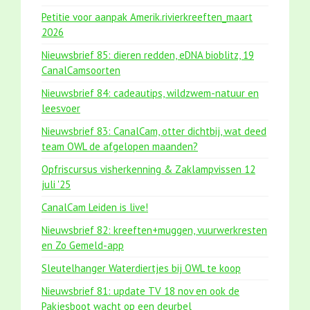
Petitie voor aanpak Amerik.rivierkreeften_maart
2026
Nieuwsbrief 85: dieren redden, eDNA bioblitz, 19
CanalCamsoorten
Nieuwsbrief 84: cadeautips, wildzwem-natuur en
leesvoer
Nieuwsbrief 83: CanalCam, otter dichtbij, wat deed
team OWL de afgelopen maanden?
Opfriscursus visherkenning & Zaklampvissen 12
juli '25
CanalCam Leiden is live!
Nieuwsbrief 82: kreeften+muggen, vuurwerkresten
en Zo Gemeld-app
Sleutelhanger Waterdiertjes bij OWL te koop
Nieuwsbrief 81: update TV 18 nov en ook de
Pakjesboot wacht op een deurbel