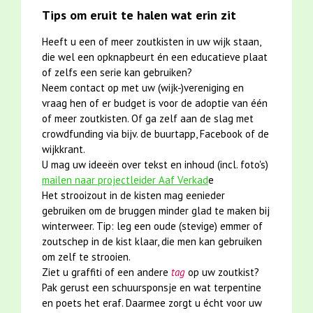
Tips om eruit te halen wat erin zit
Heeft u een of meer zoutkisten in uw wijk staan,
die wel een opknapbeurt én een educatieve plaat
of zelfs een serie kan gebruiken?
Neem contact op met uw (wijk-)vereniging en
vraag hen of er budget is voor de adoptie van één
of meer zoutkisten. Of ga zelf aan de slag met
crowdfunding via bijv. de buurtapp, Facebook of de
wijkkrant.
U mag uw ideeën over tekst en inhoud (incl. foto's)
mailen naar projectleider Aaf Verkad
e
Het strooizout in de kisten mag eenieder
gebruiken om de bruggen minder glad te maken bij
winterweer. Tip: leg een oude (stevige) emmer of
zoutschep in de kist klaar, die men kan gebruiken
om zelf te strooien.
Ziet u graffiti of een andere
tag
op uw zoutkist?
Pak gerust een schuursponsje en wat terpentine
en poets het eraf. Daarmee zorgt u écht voor uw