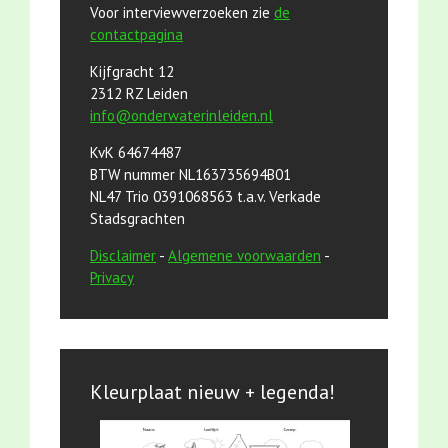
Voor interviewverzoeken zie
de
contactpagina
Kijfgracht 12
2312 RZ Leiden
info@onderwaterinleiden.nl
KvK 64674487
BTW nummer NL163735694B01
NL47 Trio 0391068563 t.a.v. Verkade
Stadsgrachten
Disclaimer
-
Algemene voorwaarden
-
Privacy
Kleurplaat nieuw + legenda!