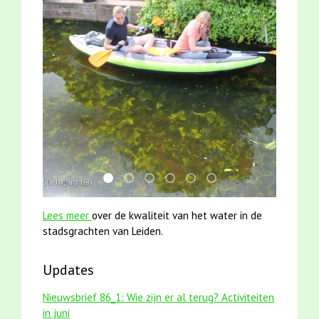
mei2021 1 snoekje elly
karper met kattenklimtouw
jun2021 28 brasem en rietvoorns 4a
jun2021 zaklv 5 snoekje MOOI
smoelenboek fifi en karper
mei2021 watervogelme
Lees meer
over de kwaliteit van het water in de
stadsgrachten van Leiden.
Updates
Nieuwsbrief 86_1: Wie zijn er al terug? Activiteiten
in juni