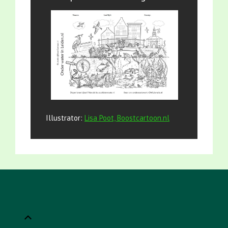
Illustrator:
Lisa Poot, Boostcartoon.nl