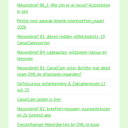
Nieuwsbrief 86_1: Wie zijn er al terug? Activiteiten
in juni
Petitie voor aanpak Amerik.rivierkreeften_maart
2026
Nieuwsbrief 85: dieren redden, eDNA bioblitz, 19
CanalCamsoorten
Nieuwsbrief 84: cadeautips, wildzwem-natuur en
leesvoer
Nieuwsbrief 83: CanalCam, otter dichtbij, wat deed
team OWL de afgelopen maanden?
Opfriscursus visherkenning & Zaklampvissen 12
juli '25
CanalCam Leiden is live!
Nieuwsbrief 82: kreeften+muggen, vuurwerkresten
en Zo Gemeld-app
Sleutelhanger Waterdiertjes bij OWL te koop