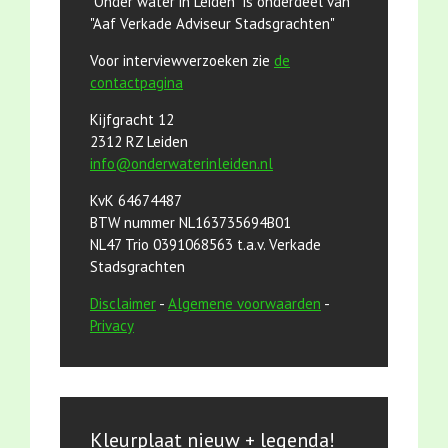
"Onder water in Leiden" is onderdeel van
"Aaf Verkade Adviseur Stadsgrachten"
Voor interviewverzoeken zie
de
contactpagina
Kijfgracht 12
2312 RZ Leiden
info@onderwaterinleiden.nl
KvK 64674487
BTW nummer NL163735694B01
NL47 Trio 0391068563 t.a.v. Verkade
Stadsgrachten
Disclaimer
-
Algemene voorwaarden
-
Privacy
Kleurplaat nieuw + legenda!