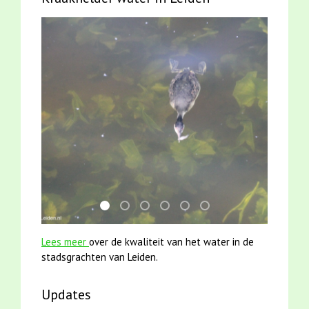
mei2021 watervogelmethode fuut met baars
karper met kattenklimtouw
smoelenboek fifi en karper nieuwsbr
jun2021 28 brasem en rietvoorn
jun2021 zaklv 5 snoekje M
mei2021 1 snoekje ell
Lees meer
over de kwaliteit van het water in de
stadsgrachten van Leiden.
Updates