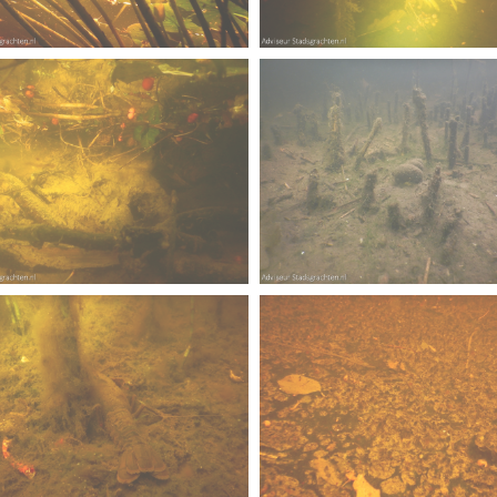
erscherpt
ode fuut met baars
lly