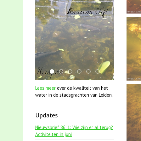
smoelenboek fifi en karper nieuwsbrief-
jun2021 28 brasem en rietvoorns 4a v
jun2021 zaklv 5 snoekje MOOI
karper met kattenklimtouw
mei2021 watervogelmeth
mei2021 1 snoekje e
Lees meer
over de kwaliteit van het
water in de stadsgrachten van Leiden.
Updates
Nieuwsbrief 86_1: Wie zijn er al terug?
Activiteiten in juni