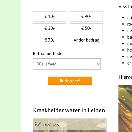
Visst
€ 10,-
€ 40,-
dr
ro
€ 20,-
€ 50,-
de
ba
€ 30,-
Ander bedrag
(n
hé
Betaalmethode
ge
er
Hiero
Ik doneer!
Kraakhelder water in Leiden