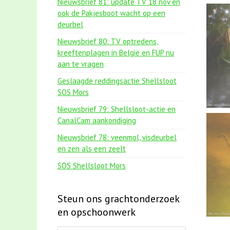
Nieuwsbrief 81: update TV 18 nov en
ook de Pakjesboot wacht op een
deurbel
Nieuwsbrief 80: TV optredens,
kreeftenplagen in België en FUP nu
aan te vragen
Geslaagde reddingsactie Shellsloot
SOS Mors
Nieuwsbrief 79: Shellsloot-actie en
CanalCam aankondiging
Nieuwsbrief 78: veenmol, visdeurbel
en zen als een zeelt
SOS Shellsloot Mors
Steun ons grachtonderzoek
en opschoonwerk