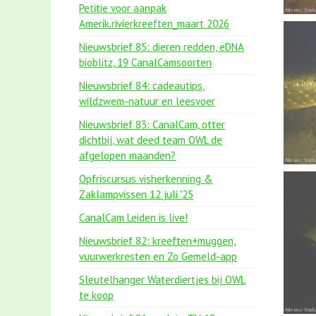
Petitie voor aanpak
Amerik.rivierkreeften_maart 2026
Nieuwsbrief 85: dieren redden, eDNA
bioblitz, 19 CanalCamsoorten
Nieuwsbrief 84: cadeautips,
wildzwem-natuur en leesvoer
Nieuwsbrief 83: CanalCam, otter
dichtbij, wat deed team OWL de
afgelopen maanden?
Opfriscursus visherkenning &
Zaklampvissen 12 juli '25
CanalCam Leiden is live!
Nieuwsbrief 82: kreeften+muggen,
vuurwerkresten en Zo Gemeld-app
Sleutelhanger Waterdiertjes bij OWL
te koop