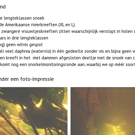
and
ie lengteklassen snoek
de Amerikaanse rivierkreeften (XL en L).
 zwangere vrouwtjeskreeften zitten waarschijnlijk verstopt in holen 
ars in drie lengteklassen
og) geen witvis gespot
él veel daphnia (watervlo) in één gedeelte zonder vis en bijna geen 
en kreeft in het met dammen afgesloten deeltje met de snoek van c
 komt nog een snorkelmonitoringsronde aan, waarbij we op méér soo
nder een foto-impressie