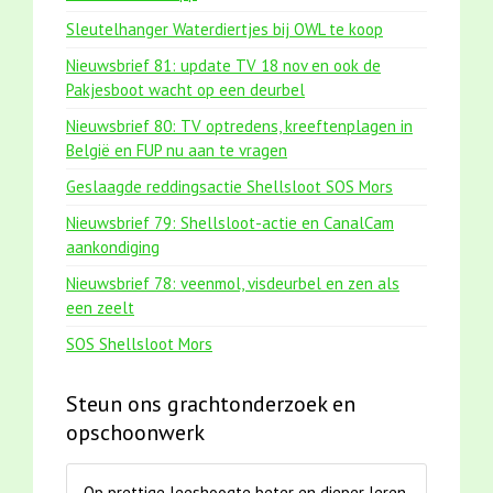
Sleutelhanger Waterdiertjes bij OWL te koop
Nieuwsbrief 81: update TV 18 nov en ook de
Pakjesboot wacht op een deurbel
Nieuwsbrief 80: TV optredens, kreeftenplagen in
België en FUP nu aan te vragen
Geslaagde reddingsactie Shellsloot SOS Mors
Nieuwsbrief 79: Shellsloot-actie en CanalCam
aankondiging
Nieuwsbrief 78: veenmol, visdeurbel en zen als
een zeelt
SOS Shellsloot Mors
Steun ons grachtonderzoek en
opschoonwerk
Op prettige leeshoogte beter en dieper leren