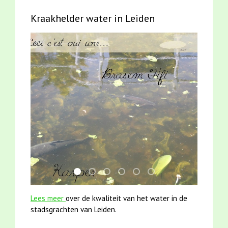
Kraakhelder water in Leiden
smoelenboek fifi en karper nieuwsbrief-
karper met kattenklimtouw
jun2021 28 brasem en rietvoorns 4a
jun2021 zaklv 5 snoekje MOOI
mei2021 1 snoekje elly
mei2021 watervogelme
Lees meer
over de kwaliteit van het water in de
stadsgrachten van Leiden.