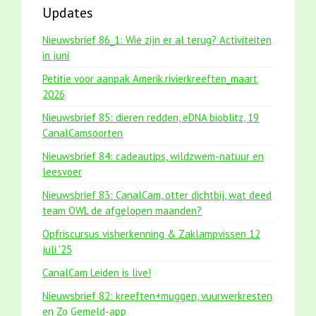
Updates
Nieuwsbrief 86_1: Wie zijn er al terug? Activiteiten
in juni
Petitie voor aanpak Amerik.rivierkreeften_maart
2026
Nieuwsbrief 85: dieren redden, eDNA bioblitz, 19
CanalCamsoorten
Nieuwsbrief 84: cadeautips, wildzwem-natuur en
leesvoer
Nieuwsbrief 83: CanalCam, otter dichtbij, wat deed
team OWL de afgelopen maanden?
Opfriscursus visherkenning & Zaklampvissen 12
juli '25
CanalCam Leiden is live!
Nieuwsbrief 82: kreeften+muggen, vuurwerkresten
en Zo Gemeld-app