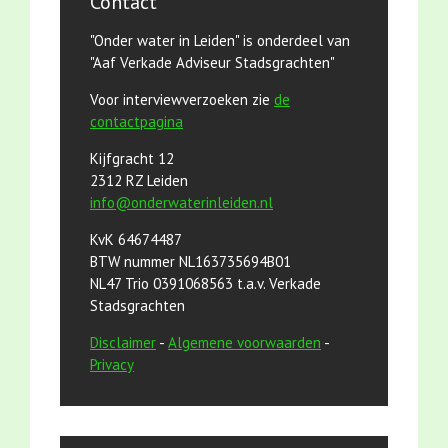
Contact
"Onder water in Leiden" is onderdeel van
"Aaf Verkade Adviseur Stadsgrachten"
Voor interviewverzoeken zie
de
contactpagina
Kijfgracht 12
2312 RZ Leiden
info@onderwaterinleiden.nl
KvK 64674487
BTW nummer NL163735694B01
NL47 Trio 0391068563 t.a.v. Verkade
Stadsgrachten
Disclaimer
-
Algemene voorwaarden
-
Privacy